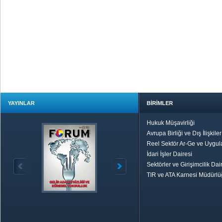
YAYINLAR
BİRİMLER
Hukuk Müşavirliği
Avrupa Birliği ve Dış İlişkile
Reel Sektör Ar-Ge ve Uygul
İdari İşler Dairesi
Sektörler ve Girişimcilik Dai
TIR ve ATA Karnesi Müdürl
Özetle TOBB
Ekonomik R