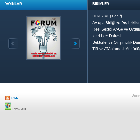
YAYINLAR
BİRİMLER
Hukuk Müşavirliği
Avrupa Birliği ve Dış İlişkile
Reel Sektör Ar-Ge ve Uygul
İdari İşler Dairesi
Sektörler ve Girişimcilik Dai
TIR ve ATA Karnesi Müdürl
Özetle TOBB
Ekonomik R
Dumlu
RSS
IPv6 Aktif