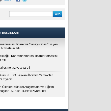
A
R BAŞLIKLARI
manmaraş Ticaret ve Sanayi Odası'nın yeni
 hizmete açıldı
cıklıoğlu Kahramanmaraş Ticaret Borsası'nı
t etti
ailesine taziye ziyareti
Giresun TSO Başkanı İbrahim Yamak’tan
a ziyaret
 Ülkeleri Kültürel Araştırmalar ve Eğitim
 Başkanı Kuruşa TOBB’u ziyaret etti