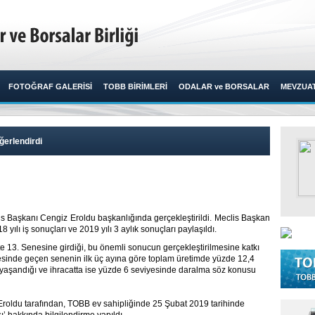
FOTOĞRAF GALERİSİ
TOBB BİRİMLERİ
ODALAR ve BORSALAR
MEVZUA
ğerlendirdi
is Başkanı Cengiz Eroldu başkanlığında gerçekleştirildi. Meclis Başkan
lı iş sonuçları ve 2019 yılı 3 aylık sonuçları paylaşıldı. ​
te 13. Senesine girdiği, bu önemli sonucun gerçekleştirilmesine katkı
esinde geçen senenin ilk üç ayına göre toplam üretimde yüzde 12,4
yaşandığı ve ihracatta ise yüzde 6 seviyesinde daralma söz konusu
roldu tarafından, TOBB ev sahipliğinde 25 Şubat 2019 tarihinde