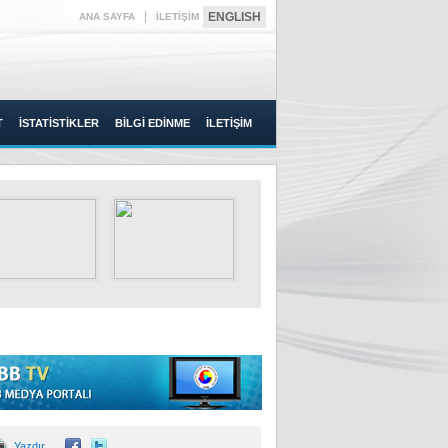
|
ENGLISH
ANA SAYFA
İLETİŞİM
T
İSTATİSTİKLER
BİLGİ EDİNME
İLETİŞİM
Yazdır