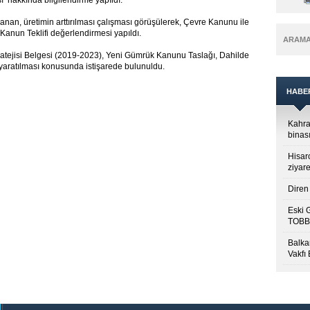
ı’ hakkında bilgilendirme yapıldı.
lanan, üretimin arttırılması çalışması görüşülerek, Çevre Kanunu ile
anun Teklifi değerlendirmesi yapıldı.
ARAM
ratejisi Belgesi (2019-2023), Yeni Gümrük Kanunu Taslağı, Dahilde
cü yaratılması konusunda istişarede bulunuldu.
HABE
Kahra
binası
Hisar
ziyare
Diren 
Eski 
TOBB’
Balkan
Vakfı