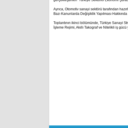
gerçekleştirilen ‘Türkiye Sektörel Ekonomi Şuras
Ayrıca, Otomotiv sanayi sektörü tarafından hazır
Bazı Kanunlarda Değişiklik Yapılması Hakkında K
Toplantının ikinci bölümünde, Türkiye Sanayi St
İşleme Rejimi, Akıllı Takograf ve Nitelikli iş gü