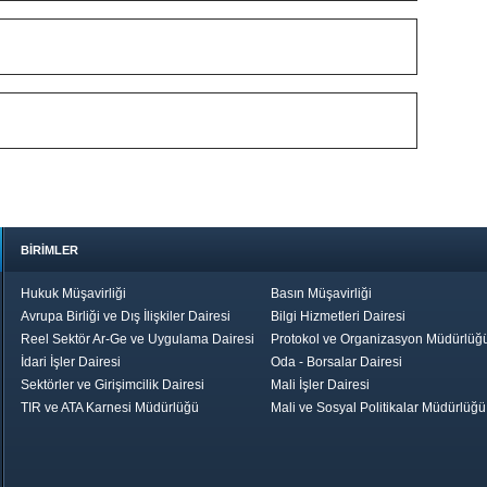
BİRİMLER
Hukuk Müşavirliği
Basın Müşavirliği
Avrupa Birliği ve Dış İlişkiler Dairesi
Bilgi Hizmetleri Dairesi
Reel Sektör Ar-Ge ve Uygulama Dairesi
Protokol ve Organizasyon Müdürlüğ
İdari İşler Dairesi
Oda - Borsalar Dairesi
Sektörler ve Girişimcilik Dairesi
Mali İşler Dairesi
TIR ve ATA Karnesi Müdürlüğü
Mali ve Sosyal Politikalar Müdürlüğü
le TOBB
Ekonomik Rapor
Hizmet Şeref
Daha İyi 