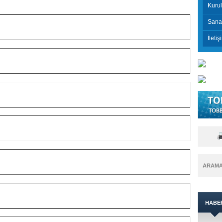
Kurul
Sanay
İletiş
ARAM
HABE