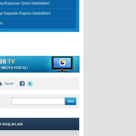
an/Kapanan Şirket İstatistikleri
i Kapasite Raporu İstatistikleri
im
Yazdır
A
R BAŞLIKLARI