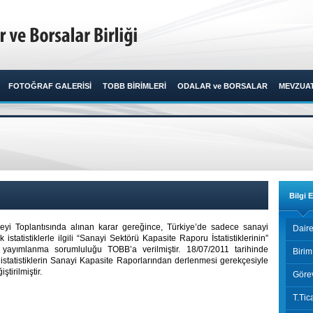
FOTOĞRAF GALERİSİ
TOBB BİRİMLERİ
ODALAR ve BORSALAR
MEVZUA
Bilgi 
nseyi Toplantısında alınan karar gereğince, Türkiye’de sadece sanayi
Daire
istatistiklerle ilgili “Sanayi Sektörü Kapasite Raporu İstatistiklerinin”
 yayımlanma sorumluluğu TOBB’a verilmiştir. 18/07/2011 tarihinde
Birim
ığı, istatistiklerin Sanayi Kapasite Raporlarından derlenmesi gerekçesiyle
tirilmiştir.
Görev
T.Tic