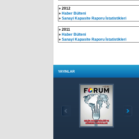
» 2012
»
Haber Bülteni
»
Sanayi Kapasite Raporu İstatistikleri​​​
» 2011
»
Haber Bülteni
»
Sanayi Kapasite Raporu İstatistikleri​​​
YAYINLAR
Özet