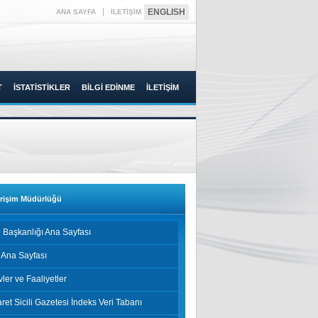
|
ENGLISH
ANA SAYFA
İLETİŞİM
T
İSTATİSTİKLER
BİLGİ EDİNME
İLETİŞİM
Erişim Müdürlüğü
 Başkanlığı Ana Sayfası
 Ana Sayfası
ler ve Faaliyetler
aret Sicili Gazetesi İndeks Veri Tabanı