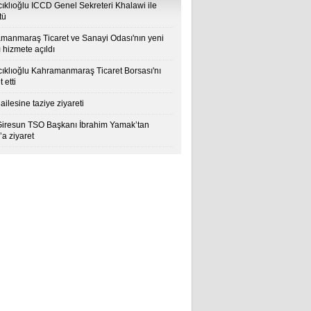
cıklıoğlu ICCD Genel Sekreteri Khalawi ile
tü
manmaraş Ticaret ve Sanayi Odası'nın yeni
 hizmete açıldı
cıklıoğlu Kahramanmaraş Ticaret Borsası'nı
t etti
ailesine taziye ziyareti
Giresun TSO Başkanı İbrahim Yamak’tan
a ziyaret