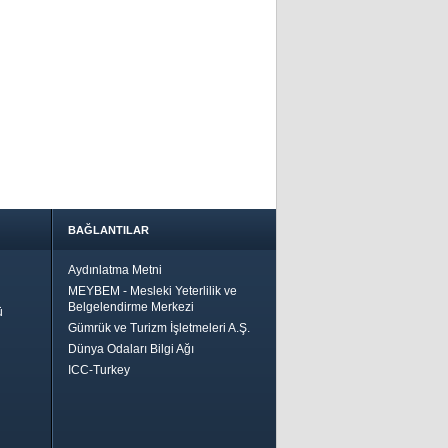
BAĞLANTILAR
Aydınlatma Metni
MEYBEM - Mesleki Yeterlilik ve
Belgelendirme Merkezi
ü
Gümrük ve Turizm İşletmeleri A.Ş.
Dünya Odaları Bilgi Ağı
ICC-Turkey
Bir