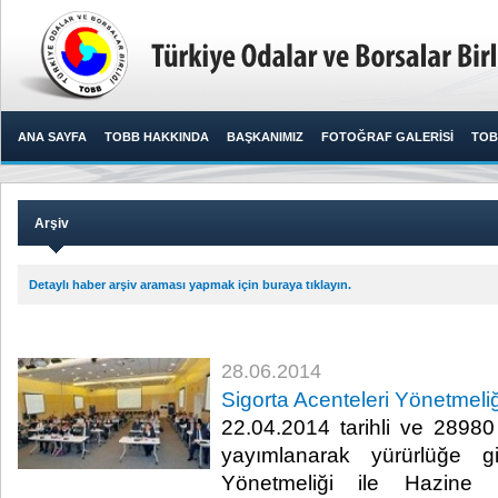
ANA SAYFA
TOBB HAKKINDA
BAŞKANIMIZ
FOTOĞRAF GALERİSİ
TOB
Arşiv
Detaylı haber arşiv araması yapmak için buraya tıklayın.
28.06.2014
Sigorta Acenteleri Yönetmeliğ
22.04.2014 tarihli ve 2898
yayımlanarak yürürlüğe gi
Yönetmeliği ile Hazine M