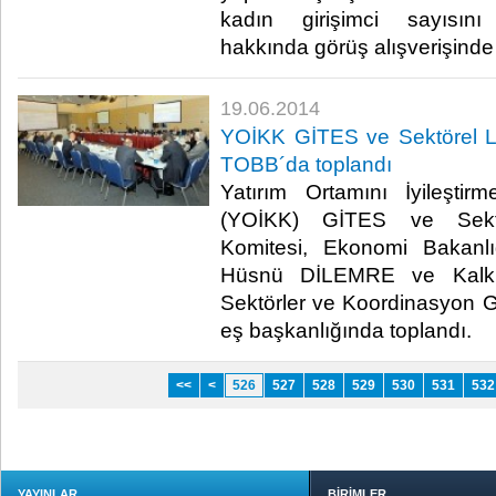
kadın girişimci sayısını 
hakkında görüş alışverişinde 
19.06.2014
YOİKK GİTES ve Sektörel Li
TOBB´da toplandı
Yatırım Ortamını İyileşti
(YOİKK) GİTES ve Sektö
Komitesi, Ekonomi Bakanlı
Hüsnü DİLEMRE ve Kalkın
Sektörler ve Koordinasyon 
eş başkanlığında toplandı.​
<<
<
526
527
528
529
530
531
532
YAYINLAR
BİRİMLER