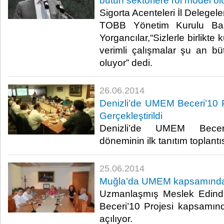
bütün sektörlere rol model ol
Sigorta Acenteleri İl Delegel
TOBB Yönetim Kurulu Baş
Yorgancılar,“Sizlerle birlikt
verimli çalışmalar şu an bü
oluyor” dedi. ​
26.06.2014
Denizli’de UMEM Beceri’10 Pr
Gerçekleştirildi
Denizli’de UMEM Beceri
döneminin ilk tanıtım toplantısı
25.06.2014
Muğla’da UMEM kapsamında 
Uzmanlaşmış Meslek Edind
Beceri’10 Projesi kapsamın
açılıyor.​