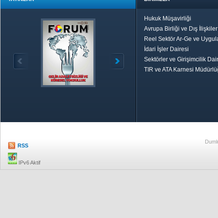
Hukuk Müşavirliği
Avrupa Birliği ve Dış İlişkile
Reel Sektör Ar-Ge ve Uygul
İdari İşler Dairesi
Sektörler ve Girişimcilik Dai
TIR ve ATA Karnesi Müdürl
Özetle TOBB
Ekonomik R
Dumlu
RSS
IPv6 Aktif