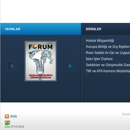
YAYINLAR
BİRİMLER
Hukuk Müşavirliği
Avrupa Birliği ve Dış İlişkile
Reel Sektör Ar-Ge ve Uygul
İdari İşler Dairesi
Sektörler ve Girişimcilik Dai
TIR ve ATA Karnesi Müdürl
Özetle TOBB
Ekonomik R
Dumlu
RSS
IPv6 Aktif