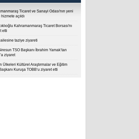
manmaraş Ticaret ve Sanayi Odası'nın yeni
 hizmete açıldı
cıklıoğlu Kahramanmaraş Ticaret Borsası'nı
t etti
ailesine taziye ziyareti
Giresun TSO Başkanı İbrahim Yamak’tan
a ziyaret
 Ülkeleri Kültürel Araştırmalar ve Eğitim
 Başkanı Kuruşa TOBB’u ziyaret etti