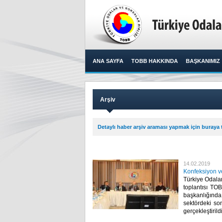
ANA SAYFA
TOBB HAKKINDA
BAŞKANIMIZ
Arşiv
Detaylı haber arşiv araması yapmak için buraya t
14.02.2019
Konfeksiyon ve
Türkiye Odalar
toplantısı TO
başkanlığında 
sektördeki so
gerçekleştirildi.