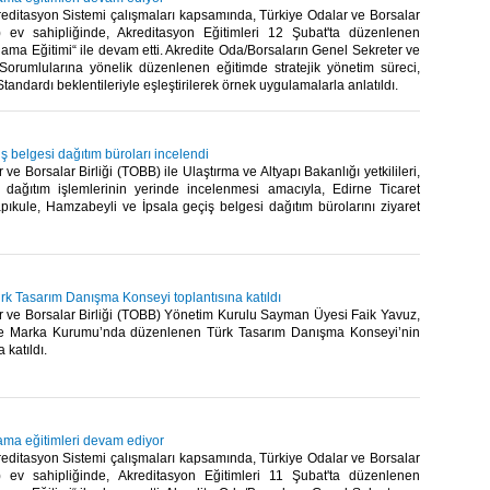
editasyon Sistemi çalışmaları kapsamında, Türkiye Odalar ve Borsalar
) ev sahipliğinde, Akreditasyon Eğitimleri 12 Şubat'ta düzenlenen
nlama Eğitimi“ ile devam etti. Akredite Oda/Borsaların Genel Sekreter ve
Sorumlularına yönelik düzenlenen eğitimde stratejik yönetim süreci,
andardı beklentileriyle eşleştirilerek örnek uygulamalarla anlatıldı. ​
ş belgesi dağıtım büroları incelendi
ve Borsalar Birliği (TOBB) ile Ulaştırma ve Altyapı Bakanlığı yetkilileri,
 dağıtım işlemlerinin yerinde incelenmesi amacıyla, Edirne Ticaret
pıkule, Hamzabeyli ve İpsala geçiş belgesi dağıtım bürolarını ziyaret
rk Tasarım Danışma Konseyi toplantısına katıldı
r ve Borsalar Birliği (TOBB) Yönetim Kurulu Sayman Üyesi Faik Yavuz,
ve Marka Kurumu’nda düzenlenen Türk Tasarım Danışma Konseyi’nin
 katıldı.​
lama eğitimleri devam ediyor
editasyon Sistemi çalışmaları kapsamında, Türkiye Odalar ve Borsalar
) ev sahipliğinde, Akreditasyon Eğitimleri 11 Şubat'ta düzenlenen