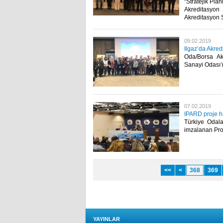
“Stratejik Pla
Akreditasyon 
Akreditasyon St
09.02.2019
Ilgaz’da Akred
Oda/Borsa Ak
Sanayi Odası’n
07.02.2019
IPARD proje ha
Türkiye Odala
imzalanan Pro
<<
<
368
369
YAYINLAR