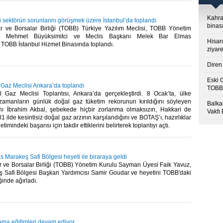
Kahra
i sektörün sorunlarını görüşmek üzere İstanbul’da toplandı
binası
r ve Borsalar Birliği (TOBB) Türkiye Yazılım Meclisi, TOBB Yönetim
i Mehmet Büyüksimitci ve Meclis Başkanı Melek Bar Elmas
Hisar
 TOBB İstanbul Hizmet Binasında toplandı.​
ziyare
Diren 
Eski 
 Gaz Meclisi Ankara’da toplandı
TOBB’
 Gaz Meclisi Toplantısı, Ankara’da gerçekleştirdi. 8 Ocak’ta, ülke
amanların günlük doğal gaz tüketim rekorunun kırıldığını söyleyen
Balkan
ı İbrahim Akbal, şebekede hiçbir zorlanma olmaksızın, Hakkari de
Vakfı
1 ilde kesintisiz doğal gaz arzının karşılandığını ve BOTAŞ’ı, hazırlıklar
imindeki başarısı için takdir ettiklerini belirterek toplantıyı açtı. ​
s Marakeş Safi Bölgesi heyeti ile biraraya geldi
r ve Borsalar Birliği (TOBB) Yönetim Kurulu Sayman Üyesi Faik Yavuz,
ş Safi Bölgesi Başkan Yardımcısı Samir Goudar ve heyetini TOBB'daki
nde ağırladı.​
lama eğitimleri devam ediyor