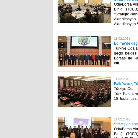
Oda/Borsa Akr
Birliği (TOBB
“Stratejik Pla
Akreditasyon 
Akreditasyon St
11.02.2019
Edirne’de geçi
Türkiye Odalar 
geçiş belgesi
Borsası ile Ka
etti.​
11.02.2019
Faik Yavuz, Tü
Türkiye Odala
Türk Patent 
18. toplantısına
11.02.2019
Stratejik plan
Oda/Borsa Akr
Birliği (TOBB