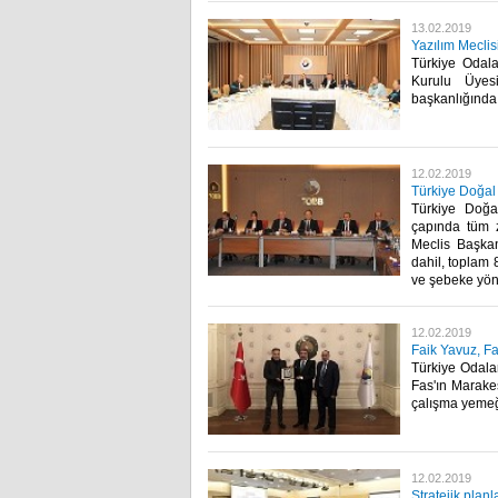
13.02.2019
Yazılım Meclis
Türkiye Odala
Kurulu Üyes
başkanlığında
12.02.2019
Türkiye Doğal
Türkiye Doğal
çapında tüm z
Meclis Başkan
dahil, toplam 8
ve şebeke yönet
12.02.2019
Faik Yavuz, Fa
Türkiye Odala
Fas'ın Marake
çalışma yemeği
12.02.2019
Stratejik plan