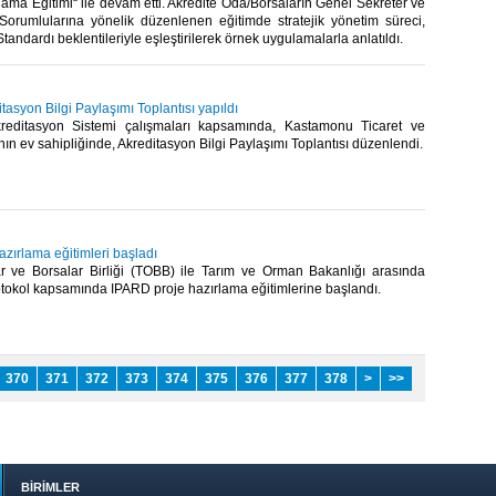
nlama Eğitimi“ ile devam etti. Akredite Oda/Borsaların Genel Sekreter ve
Sorumlularına yönelik düzenlenen eğitimde stratejik yönetim süreci,
andardı beklentileriyle eşleştirilerek örnek uygulamalarla anlatıldı.​
itasyon Bilgi Paylaşımı Toplantısı yapıldı
reditasyon Sistemi çalışmaları kapsamında, Kastamonu Ticaret ve
ın ev sahipliğinde, Akreditasyon Bilgi Paylaşımı Toplantısı düzenlendi.​
zırlama eğitimleri başladı
r ve Borsalar Birliği (TOBB) ile Tarım ve Orman Bakanlığı arasında
tokol kapsamında IPARD proje hazırlama eğitimlerine başlandı.​
370
371
372
373
374
375
376
377
378
>
>>
BİRİMLER