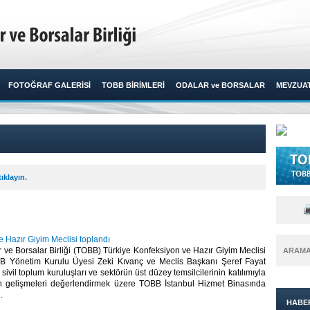
FOTOĞRAF GALERİSİ
TOBB BİRİMLERİ
ODALAR ve BORSALAR
MEVZUA
ıklayın.
 Hazır Giyim Meclisi toplandı
 ve Borsalar Birliği (TOBB) Türkiye Konfeksiyon ve Hazır Giyim Meclisi
ARAM
BB Yönetim Kurulu Üyesi Zeki Kıvanç ve Meclis Başkanı Şeref Fayat
sivil toplum kuruluşları ve sektörün üst düzey temsilcilerinin katılımıyla
n gelişmeleri değerlendirmek üzere TOBB İstanbul Hizmet Binasında
​
HABE