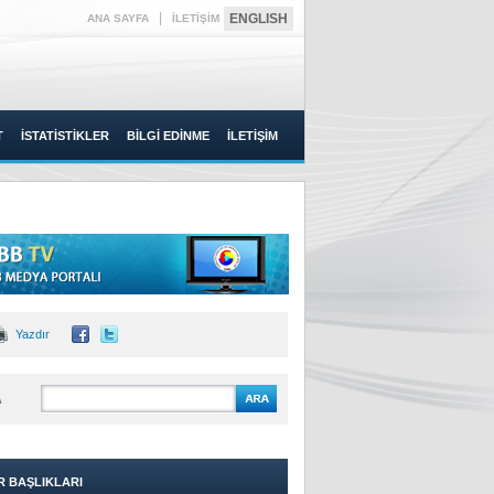
|
ENGLISH
ANA SAYFA
İLETİŞİM
T
İSTATİSTİKLER
BİLGİ EDİNME
İLETİŞİM
Yazdır
A
R BAŞLIKLARI