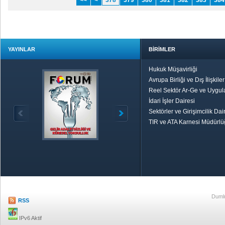
<<
<
378
379
380
381
382
383
384
YAYINLAR
BİRİMLER
Hukuk Müşavirliği
Avrupa Birliği ve Dış İlişkile
Reel Sektör Ar-Ge ve Uygul
İdari İşler Dairesi
Sektörler ve Girişimcilik Dai
TIR ve ATA Karnesi Müdürl
Özetle TOBB
Ekonomik R
Dumlu
RSS
IPv6 Aktif