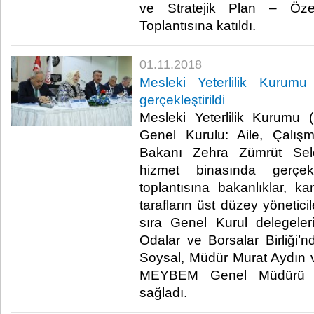
ve Stratejik Plan – Öz
Toplantısına katıldı.​
01.11.2018
Mesleki Yeterlilik Kurum
gerçekleştirildi
Mesleki Yeterlilik Kurum
Genel Kurulu: Aile, Çalış
Bakanı Zehra Zümrüt Selç
hizmet binasında gerçekl
toplantısına bakanlıklar, 
tarafların üst düzey yöneticil
sıra Genel Kurul delegele
Odalar ve Borsalar Birliği’
Soysal, Müdür Murat Aydın 
MEYBEM Genel Müdürü S
sağladı.​