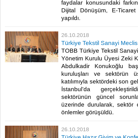
faydalar konusundaki farkınd
Dijital Dönüşüm, E-Ticaret
yapıldı.​
26.10.2018
Türkiye Tekstil Sanayi Meclis
TOBB Türkiye Tekstil Sanayi 
Yönetim Kurulu Üyesi Zeki 
Abdulkadir Konukoğlu başk
kuruluşları ve sektörün üs
katılımıyla sektördeki son g
İstanbul’da gerçekleştiri
sektörünün güncel sorunl
üzerinde durularak, sektör
önlemler görüşüldü.​
26.10.2018
Türkiye Hazır Giyim ve Konfe