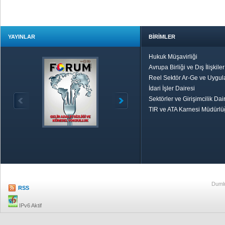
YAYINLAR
BİRİMLER
Hukuk Müşavirliği
Avrupa Birliği ve Dış İlişkile
Reel Sektör Ar-Ge ve Uygul
İdari İşler Dairesi
Sektörler ve Girişimcilik Dai
TIR ve ATA Karnesi Müdürl
Özetle TOBB
Ekonomik R
Dumlu
RSS
IPv6 Aktif