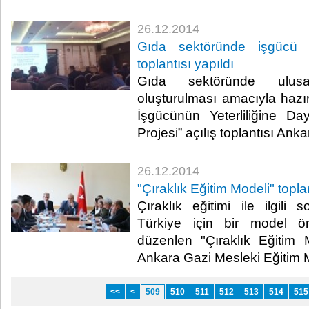
26.12.2014
Gıda sektöründe işgücü yet
toplantısı yapıldı
Gıda sektöründe ulusa
oluşturulması amacıyla haz
İşgücünün Yeterliliğine Da
Projesi” açılış toplantısı Ankar
26.12.2014
"Çıraklık Eğitim Modeli" toplan
Çıraklık eğitimi ile ilgili s
Türkiye için bir model ön
düzenlen "Çıraklık Eğitim Mo
Ankara Gazi Mesleki Eğitim M
<<
<
509
510
511
512
513
514
515