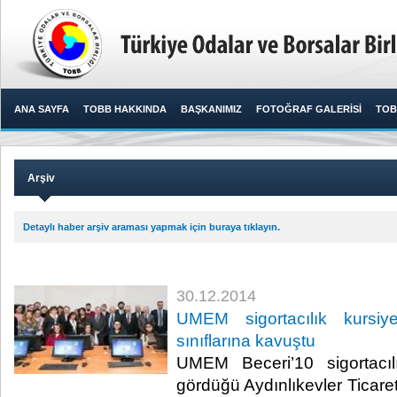
ANA SAYFA
TOBB HAKKINDA
BAŞKANIMIZ
FOTOĞRAF GALERİSİ
TOB
Arşiv
Detaylı haber arşiv araması yapmak için buraya tıklayın.
30.12.2014
UMEM sigortacılık kursiyer
sınıflarına kavuştu
UMEM Beceri’10 sigortacılı
gördüğü Aydınlıkevler Ticaret