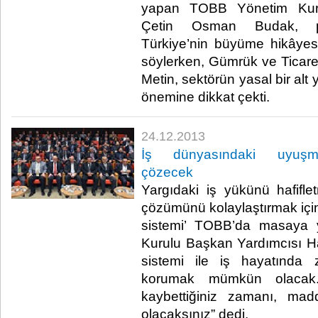
yapan TOBB Yönetim Kuru
Çetin Osman Budak, pe
Türkiye’nin büyüme hikâyes
söylerken, Gümrük ve Ticare
Metin, sektörün yasal bir alt
önemine dikkat çekti.​
24.12.2013
İş dünyasındaki uyuşmazl
çözecek
Yargıdaki iş yükünü hafifl
çözümünü kolaylaştırmak için
sistemi’ TOBB’da masaya y
Kurulu Başkan Yardımcısı H
sistemi ile iş hayatında 
korumak mümkün olacak.
kaybettiğiniz zamanı, mad
olacaksınız” dedi.​