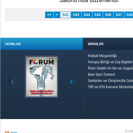
Salonu’nda düzenlendi. ​
<<
<
542
543
544
545
546
547
548
YAYINLAR
BİRİMLER
Hukuk Müşavirliği
Avrupa Birliği ve Dış İlişkile
Reel Sektör Ar-Ge ve Uygul
İdari İşler Dairesi
Sektörler ve Girişimcilik Dai
TIR ve ATA Karnesi Müdürl
Özetle TOBB
Ekonomik R
Dumlu