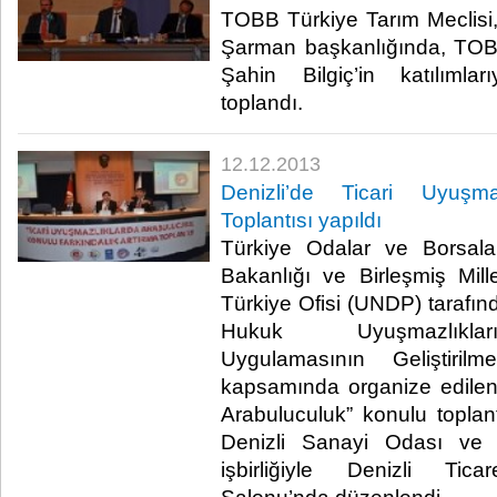
TOBB Türkiye Tarım Meclisi
Şarman başkanlığında, TOB
Şahin Bilgiç’in katılımlar
toplandı.​
12.12.2013
Denizli’de Ticari Uyuşma
Toplantısı yapıldı
Türkiye Odalar ve Borsalar
Bakanlığı ve Birleşmiş Mil
Türkiye Ofisi (UNDP) tarafın
Hukuk Uyuşmazlıklar
Uygulamasının Geliştiril
kapsamında organize edilen
Arabuluculuk” konulu toplant
Denizli Sanayi Odası ve D
işbirliğiyle Denizli Ti