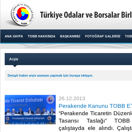
ANA SAYFA
TOBB HAKKINDA
BAŞKANIMIZ
FOTOĞRAF GALERİSİ
TOB
Arşiv
Detaylı haber arşiv araması yapmak için buraya tıklayın.
26.12.2013
Perakende Kanunu TOBB ETÜ
“Perakende Ticaretin Düze
Tasarısı Taslağı” TOB
çalıştayda ele alındı. Çalış