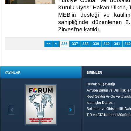
Türkiye Odalar ve Borsalar
Kurulu Üyesi Hakan Ülken
MEB’in desteği ve katılım
sahipliğinde düzenlenen 2.
Zirvesi’ne katıldı. ​
<<
<
336
337
338
339
340
341
342
YAYINLAR
BİRİMLER
Hukuk Müşavirliği
Avrupa Birliği ve Dış İlişkile
Reel Sektör Ar-Ge ve Uygul
İdari İşler Dairesi
Sektörler ve Girişimcilik Dai
TIR ve ATA Karnesi Müdürl