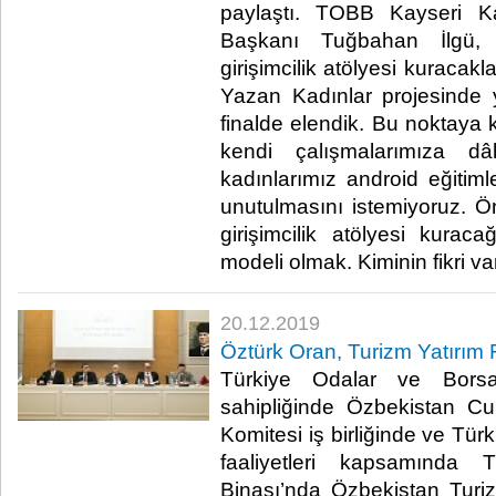
paylaştı. TOBB Kayseri Ka
Başkanı Tuğbahan İlgü,
girişimcilik atölyesi kuracakl
Yazan Kadınlar projesinde 
finalde elendik. Bu noktaya 
kendi çalışmalarımıza dâ
kadınlarımız android eğitimle
unutulmasını istemiyoruz.
girişimcilik atölyesi kuraca
modeli olmak. Kiminin fikri var
20.12.2019
Öztürk Oran, Turizm Yatırım 
Türkiye Odalar ve Borsa
sahipliğinde Özbekistan Cu
Komitesi iş birliğinde ve Tür
faaliyetleri kapsamında
Binası’nda Özbekistan Tur