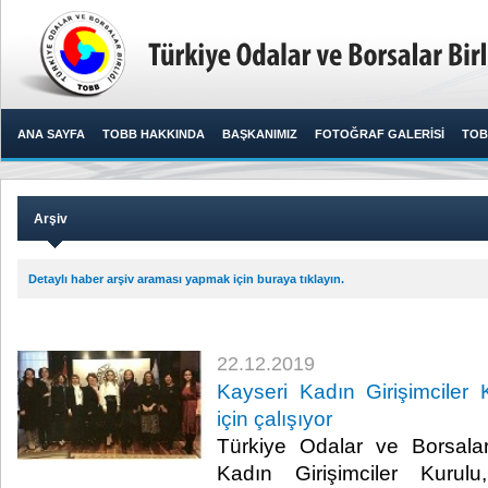
ANA SAYFA
TOBB HAKKINDA
BAŞKANIMIZ
FOTOĞRAF GALERİSİ
TOB
Arşiv
Detaylı haber arşiv araması yapmak için buraya tıklayın.
22.12.2019
Kayseri Kadın Girişimciler 
için çalışıyor
Türkiye Odalar ve Borsalar
Kadın Girişimciler Kurulu