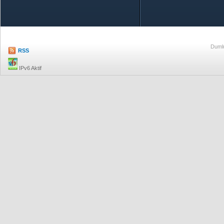
Özetle TOBB
Ekonomik R
Dumlu
RSS
IPv6 Aktif