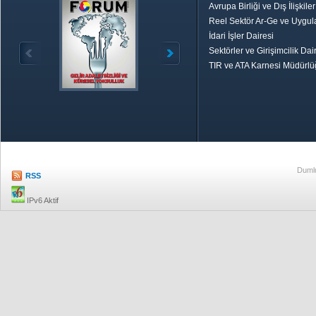
Avrupa Birliği ve Dış İlişkile
Reel Sektör Ar-Ge ve Uygul
İdari İşler Dairesi
Sektörler ve Girişimcilik Dai
TIR ve ATA Karnesi Müdürl
Özetle TOBB
Ekonomik R
Dumlu
RSS
IPv6 Aktif