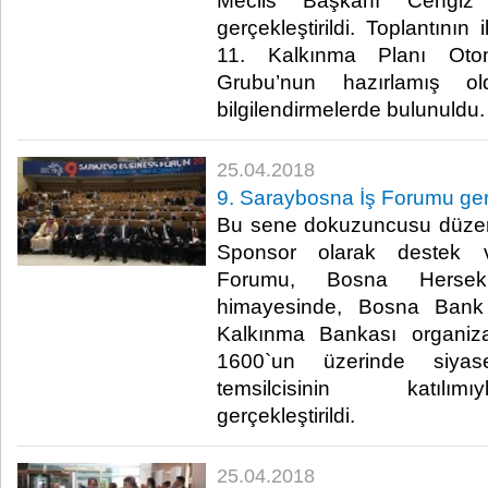
Meclis Başkanı Cengiz 
gerçekleştirildi. Toplantını
11. Kalkınma Planı Oto
Grubu’nun hazırlamış o
bilgilendirmelerde bulunuldu. 
25.04.2018
9. Saraybosna İş Forumu gerç
Bu sene dokuzuncusu düzen
Sponsor olarak destek v
Forumu, Bosna Hersek 
himayesinde, Bosna Bank 
Kalkınma Bankası organiz
1600`un üzerinde siyas
temsilcisinin katılım
gerçekleştirildi.​
25.04.2018