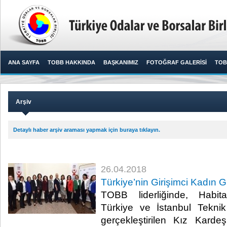
ANA SAYFA
TOBB HAKKINDA
BAŞKANIMIZ
FOTOĞRAF GALERİSİ
TOB
Arşiv
Detaylı haber arşiv araması yapmak için buraya tıklayın.
26.04.2018
Türkiye’nin Girişimci Kadın
TOBB liderliğinde, Habit
Türkiye ve İstanbul Teknik Ü
gerçekleştirilen Kız Kard