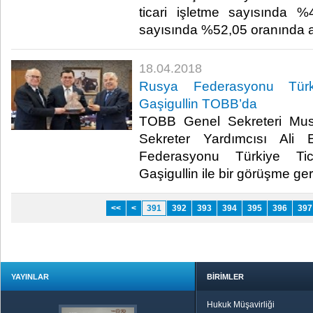
ticari işletme sayısında %
sayısında %52,05 oranında art
18.04.2018
Rusya Federasyonu Türki
Gaşigullin TOBB’da
TOBB Genel Sekreteri Mus
Sekreter Yardımcısı Ali
Federasyonu Türkiye Tic
Gaşigullin ile bir görüşme gerç
<<
<
391
392
393
394
395
396
397
YAYINLAR
BİRİMLER
Hukuk Müşavirliği