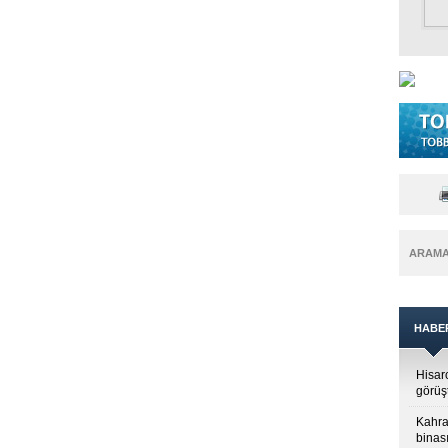
ARAM
HABE
Hisar
görüş
Kahra
binası