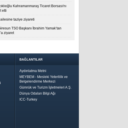
cıklıoğlu Kahramanmaraş Ticaret Borsası'nı
t etti
ailesine taziye ziyareti
Giresun TSO Başkanı İbrahim Yamak’tan
a ziyaret
BAĞLANTILAR
Aydınlatma Metni
MEYBEM - Mesleki Yeterlilik ve
Belgelendirme Merkezi
ü
Gümrük ve Turizm İşletmeleri A.Ş.
Dünya Odaları Bilgi Ağı
ICC-Turkey
Bir
ha İyi
 İçin