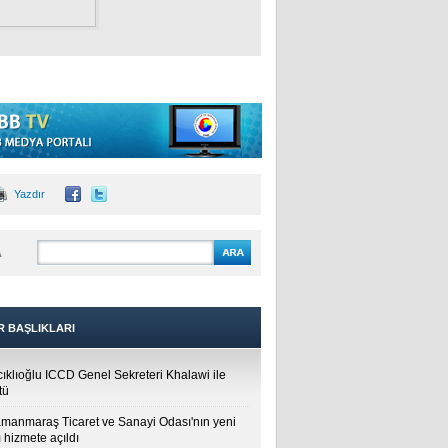
Yazdır
A
R BAŞLIKLARI
cıklıoğlu ICCD Genel Sekreteri Khalawi ile
tü
manmaraş Ticaret ve Sanayi Odası'nın yeni
 hizmete açıldı