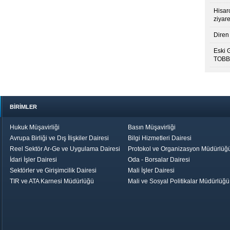
Hisar
ziyare
Diren 
Eski 
TOBB’
BİRİMLER
Hukuk Müşavirliği
Basın Müşavirliği
Avrupa Birliği ve Dış İlişkiler Dairesi
Bilgi Hizmetleri Dairesi
Reel Sektör Ar-Ge ve Uygulama Dairesi
Protokol ve Organizasyon Müdürlüğ
İdari İşler Dairesi
Oda - Borsalar Dairesi
Sektörler ve Girişimcilik Dairesi
Mali İşler Dairesi
TIR ve ATA Karnesi Müdürlüğü
Mali ve Sosyal Politikalar Müdürlüğü
le TOBB
Ekonomik Rapor
Hizmet Şeref
Daha İyi 
Belgesi ve Plaket
Gelecek, Da
Töreni
Bir Türkiye