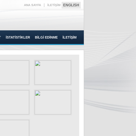
|
ENGLISH
ANA SAYFA
İLETİŞİM
T
İSTATİSTİKLER
BİLGİ EDİNME
İLETİŞİM