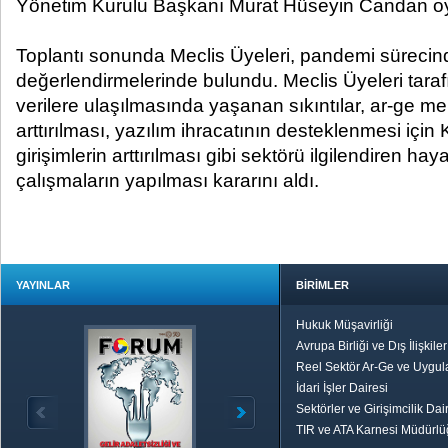
Yönetim Kurulu Başkanı Murat Hüseyin Candan oybirl
Toplantı sonunda Meclis Üyeleri, pandemi sürecin
değerlendirmelerinde bulundu. Meclis Üyeleri taraf
verilere ulaşılmasında yaşanan sıkıntılar, ar-ge me
arttırılması, yazılım ihracatının desteklenmesi içi
girişimlerin arttırılması gibi sektörü ilgilendiren hay
çalışmaların yapılması kararını aldı.
YAYINLAR
BİRİMLER
Hukuk Müşavirliği
Avrupa Birliği ve Dış İlişkile
Reel Sektör Ar-Ge ve Uygul
İdari İşler Dairesi
Sektörler ve Girişimcilik Dai
TIR ve ATA Karnesi Müdürl