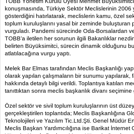
TOBB Yönetim Kurulu Üyesi Mehmet Büyüksimitci y
konuşmasında, Türkiye Sektör Meclislerinin 2006 yı
gösterdiğini hatırlatarak, meclislerin kamu, özel sek
toplum kuruluşlarını yasal bir zeminde buluşturan
vurguladı. Pandemi sürecinde Oda-Borsalardan ve
TOBB’a iletilen her sorunun ilgili Bakanlıklar nezdi
belirten Büyüksimitci, sürecin dinamik olduğunu bu 
atlatılacağına vurgu yaptı.
Melek Bar Elmas tarafından Meclis Başkanlığı ya
olarak yapılan çalışmaların bir sunumu yapılarak, fa
hakkında detaylı bilgi verildi. Toplantıya katılan mec
tanıttıktan sonra meclis başkanlık divanı seçimine g
Özel sektör ve sivil toplum kuruluşlarının üst düzey t
gerçekleştirilen toplantıda; Meclis Başkanlığına Gl
Teknolojileri ve Yazılım Tic.Ltd.Şti. Genel Müdür E
Meclis Başkan Yardımcılığına ise Barikat İnternet G