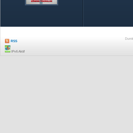
Özetle TOBB
Ekonomik R
Dumlu
RSS
IPv6 Aktif