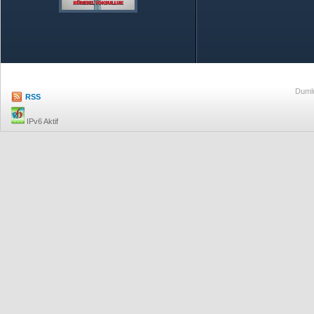
Özetle TOBB
Ekonomik R
Dumlu
RSS
IPv6 Aktif