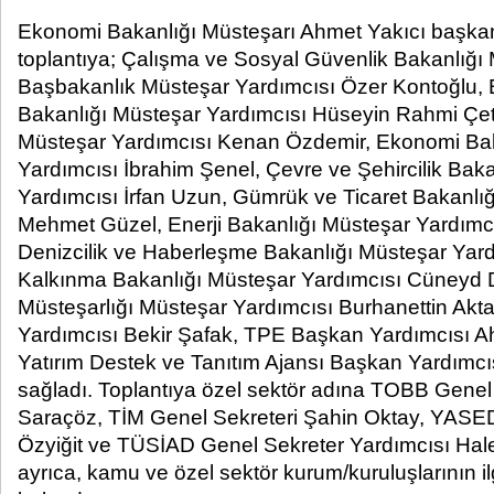
Ekonomi Bakanlığı Müsteşarı Ahmet Yakıcı başkanl
toplantıya; Çalışma ve Sosyal Güvenlik Bakanlığı
Başbakanlık Müsteşar Yardımcısı Özer Kontoğlu, B
Bakanlığı Müsteşar Yardımcısı Hüseyin Rahmi Çeti
Müsteşar Yardımcısı Kenan Özdemir, Ekonomi Bak
Yardımcısı İbrahim Şenel, Çevre ve Şehircilik Bak
Yardımcısı İrfan Uzun, Gümrük ve Ticaret Bakanlı
Mehmet Güzel, Enerji Bakanlığı Müsteşar Yardımcıs
Denizcilik ve Haberleşme Bakanlığı Müsteşar Yardı
Kalkınma Bakanlığı Müsteşar Yardımcısı Cüneyd 
Müsteşarlığı Müsteşar Yardımcısı Burhanettin Ak
Yardımcısı Bekir Şafak, TPE Başkan Yardımcısı A
Yatırım Destek ve Tanıtım Ajansı Başkan Yardımcı
sağladı. Toplantıya özel sektör adına TOBB Genel
Saraçöz, TİM Genel Sekreteri Şahin Oktay, YASE
Özyiğit ve TÜSİAD Genel Sekreter Yardımcısı Hale 
ayrıca, kamu ve özel sektör kurum/kuruluşlarının ilgi