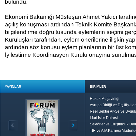
bulundu.
Ekonomi Bakanlığı Müsteşarı Ahmet Yakıcı tarafınd
açılış konuşması ardından Teknik Komite Başkanla
bilgilendirme doğrultusunda eylemlerin seçimi gerçe
Kuruluşları tarafından, eylem önerilerine ilişkin ya
ardından söz konusu eylem planlarının bir üst komi
İyileştirme Koordinasyon Kurulu onayına sunulması 
YAYINLAR
BİRİMLER
Hukuk Müşavirliği
Avrupa Birliği ve Dış İlişkile
Reel Sektör Ar-Ge ve Uygul
İdari İşler Dairesi
Sektörler ve Girişimcilik Dai
TIR ve ATA Karnesi Müdürl