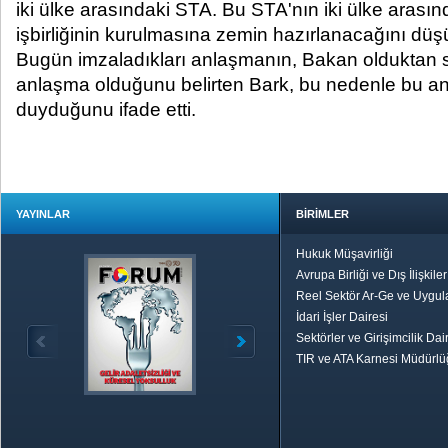
iki ülke arasındaki STA. Bu STA'nın iki ülke arasın
işbirliğinin kurulmasına zemin hazırlanacağını düş
Bugün imzaladıkları anlaşmanın, Bakan olduktan so
anlaşma olduğunu belirten Bark, bu nedenle bu a
duyduğunu ifade etti.
YAYINLAR
BİRİMLER
Hukuk Müşavirliği
Avrupa Birliği ve Dış İlişkile
Reel Sektör Ar-Ge ve Uygul
İdari İşler Dairesi
Sektörler ve Girişimcilik Dai
TIR ve ATA Karnesi Müdürl
Özetle TOBB
Ekonomik R