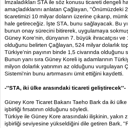
İmzaladıkları STA ile söz konusu ticareti dengeli h
amaçladıklarını anlatan Çağlayan, ''Önümüzdeki 2-3
ticaretimizi 10 milyar doların üzerine çıkarıp, mü
hale getireceğiz. İşte STA, bunu sağlayacak. Bu y
bunun onay sürecini bitirerek, uygulamaya sokmuş 
Güney Kore'nin, dünyanın 7. büyük ihracatçısı ve 1
olduğunu belirten Çağlayan, 524 milyar dolarlık top
Türkiye'nin payının binde 1,5 civarında olduğunu s
Bunun yanı sıra Güney Koreli iş adamlarının Türkiy
milyon dolarlık yatırımın az olduğunu vurgulayan 
Sistemi'nin bunu artırmasını ümit ettiğini kaydetti.
-''STA, iki ülke arasındaki ticareti geliştirecek''-
Güney Kore Ticaret Bakanı Taeho Bark da iki ülke
işbirliği fırsatının olduğunu söyledi.
Türkiye ile Güney Kore arasındaki ilişkinin, yakın 
işbirliği seviyesine yükseldiğini dile getiren Bark, '