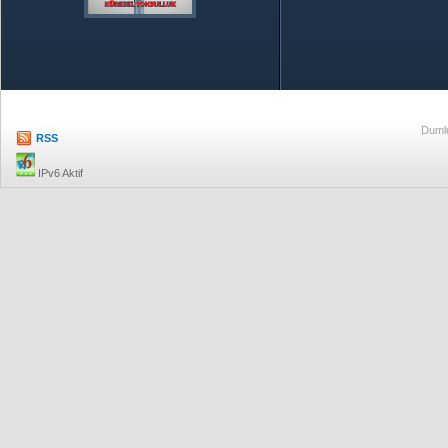
Özetle TOBB
Ekonomik R
Dumlu
RSS
IPv6 Aktif