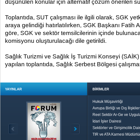
düşünülen konular için alternatif çözüm önerileri sun
Toplantıda, SUT çalışması ile ilgili olarak, SGK yetkil
araya gelindiği hatırlatılırken, SGK Başkanı Fatih 
göre, SGK ve sektör temsilcilerinin içinde bulunaca
komisyonu oluşturulacağı dile getirildi.
Sağlık Turizmi ve Sağlık İş Turizmi Konseyi (SAİK) il
yapılan toplantıda, Sağlık Serbest Bölgesi çalışma
YAYINLAR
BİRİMLER
Hukuk Müşavirliği
Avrupa Birliği ve Dış İlişkile
Reel Sektör Ar-Ge ve Uygul
İdari İşler Dairesi
Sektörler ve Girişimcilik Dai
TIR ve ATA Karnesi Müdürl