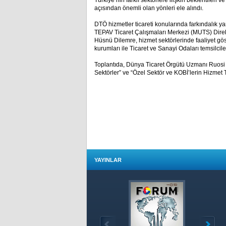
Türkiye’nin farklı sektörlere ilişkin beklentileri v
açısından önemli olan yönleri ele alındı.
DTÖ hizmetler ticareti konularında farkındalık ya
TEPAV Ticaret Çalışmaları Merkezi (MUTS) Dire
Hüsnü Dilemre, hizmet sektörlerinde faaliyet gös
kurumları ile Ticaret ve Sanayi Odaları temsilcileri
Toplantıda, Dünya Ticaret Örgütü Uzmanı Ruosi Z
Sektörler” ve “Özel Sektör ve KOBİ’lerin Hizmet Ti
YAYINLAR