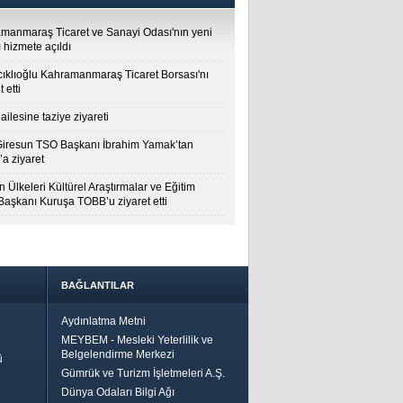
manmaraş Ticaret ve Sanayi Odası'nın yeni
 hizmete açıldı
cıklıoğlu Kahramanmaraş Ticaret Borsası'nı
t etti
ailesine taziye ziyareti
Giresun TSO Başkanı İbrahim Yamak’tan
a ziyaret
 Ülkeleri Kültürel Araştırmalar ve Eğitim
 Başkanı Kuruşa TOBB’u ziyaret etti
BAĞLANTILAR
Aydınlatma Metni
MEYBEM - Mesleki Yeterlilik ve
Belgelendirme Merkezi
ü
Gümrük ve Turizm İşletmeleri A.Ş.
Dünya Odaları Bilgi Ağı