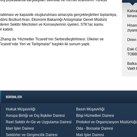
e dış piyasalarda karşılaşılan sıkıntılar ile hizmet ticaretinin Türkiye
Kahra
ratılması ve kapasite oluşturulması amacıyla gerçekleştirilen toplantıya,
binası
ktörü Bozkurt Aran, Ekonomi Bakanlığı Anlaşmalar Genel Müdürü
teren Sektör Meclisleri ve Konseylerinin üyeleri, STK’lar, kamu
Hisar
 katıldı.
ziyare
hang da “Hizmetler Ticareti’nin Serbestleştirilmesi: Ülkeler ve
Diren 
careti’nde Yeri ve Tartışmalar” başlıklı iki sunum yaptı.
Eski 
TOBB’
Balkan
Vakfı
BİRİMLER
Hukuk Müşavirliği
Basın Müşavirliği
Avrupa Birliği ve Dış İlişkiler Dairesi
Bilgi Hizmetleri Dairesi
Reel Sektör Ar-Ge ve Uygulama Dairesi
Protokol ve Organizasyon Müdürlüğ
İdari İşler Dairesi
Oda - Borsalar Dairesi
Sektörler ve Girişimcilik Dairesi
Mali İşler Dairesi