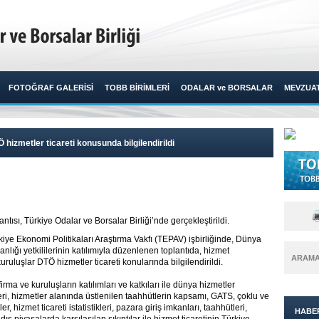
FOTOĞRAF GALERİSİ
TOBB BİRİMLERİ
ODALAR ve BORSALAR
MEVZUA
hizmetler ticareti konusunda bilgilendirildi
ntısı, Türkiye Odalar ve Borsalar Birliği’nde gerçekleştirildi. ​
kiye Ekonomi Politikaları Araştırma Vakfı (TEPAV) işbirliğinde, Dünya
lığı yetkililerinin katılımıyla düzenlenen toplantıda, hizmet
ARAM
ruluşlar DTÖ hizmetler ticareti konularında bilgilendirildi.
rma ve kuruluşların katılımları ve katkıları ile dünya hizmetler
eri, hizmetler alanında üstlenilen taahhütlerin kapsamı, GATS, çoklu ve
r, hizmet ticareti istatistikleri, pazara giriş imkanları, taahhütleri,
HABE