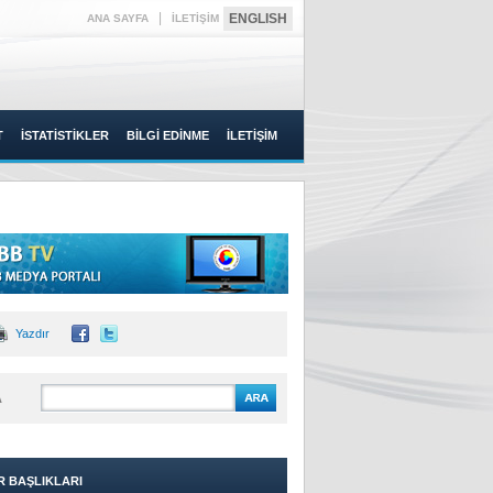
|
ENGLISH
ANA SAYFA
İLETİŞİM
T
İSTATİSTİKLER
BİLGİ EDİNME
İLETİŞİM
Yazdır
A
R BAŞLIKLARI