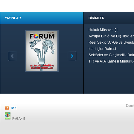
YAYINLAR
BİRİMLER
Hukuk Müşavirliği
Avrupa Birliği ve Dış İlişkile
Reel Sektör Ar-Ge ve Uygul
İdari İşler Dairesi
Sektörler ve Girişimcilik Dai
TIR ve ATA Karnesi Müdürl
Özetle TOBB
Ekonomik R
Dumlu
RSS
IPv6 Aktif