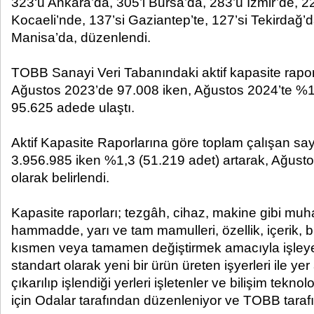
323‘ü Ankara’da, 305’i Bursa’da, 283’ü İzmir’de, 2
Kocaeli’nde, 137’si Gaziantep’te, 127’si Tekirdağ’
Manisa’da, düzenlendi.
TOBB Sanayi Veri Tabanındaki aktif kapasite rapor
Ağustos 2023’de 97.008 iken, Ağustos 2024’te %1,
95.625 adede ulaştı.
Aktif Kapasite Raporlarına göre toplam çalışan sa
3.956.985 iken %1,3 (51.219 adet) artarak, Ağust
olarak belirlendi.
Kapasite raporları; tezgâh, cihaz, makine gibi muh
hammadde, yarı ve tam mamulleri, özellik, içerik, b
kısmen veya tamamen değiştirmek amacıyla işleye
standart olarak yeni bir ürün üreten işyerleri ile yer
çıkarılıp işlendiği yerleri işletenler ve bilişim teknolo
için Odalar tarafından düzenleniyor ve TOBB taraf