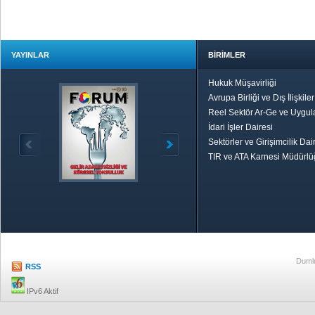
YAYINLAR
BİRİMLER
Hukuk Müşavirliği
Avrupa Birliği ve Dış İlişkile
Reel Sektör Ar-Ge ve Uygul
İdari İşler Dairesi
Sektörler ve Girişimcilik Dai
TIR ve ATA Karnesi Müdürl
Özetle TOBB
Ekonomik R
Dumlu
RSS
IPv6 Aktif