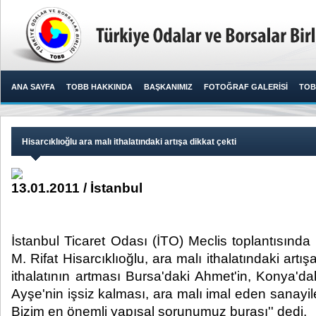
ANA SAYFA
TOBB HAKKINDA
BAŞKANIMIZ
FOTOĞRAF GALERİSİ
TOB
Hisarcıklıoğlu ara malı ithalatındaki artışa dikkat çekti
13.01.2011 / İstanbul
İstanbul Ticaret Odası (İTO) Meclis toplantısı
M. Rifat Hisarcıklıoğlu, ara malı ithalatındaki artış
ithalatının artması Bursa'daki Ahmet'in, Konya'da
Ayşe'nin işsiz kalması, ara malı imal eden sanayi
Bizim en önemli yapısal sorunumuz burası'' dedi. ​