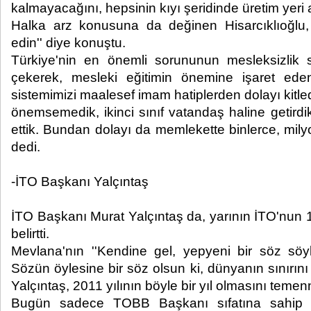
kalmayacağını, hepsinin kıyı şeridinde üretim yeri a
Halka arz konusuna da değinen Hisarcıklıoğlu, ''
edin'' diye konuştu.
Türkiye'nin en önemli sorununun mesleksizlik 
çekerek, mesleki eğitimin önemine işaret eden 
sistemimizi maalesef imam hatiplerden dolayı kitledi
önemsemedik, ikinci sınıf vatandaş haline getirdi
ettik. Bundan dolayı da memlekette binlerce, mily
dedi.
-İTO Başkanı Yalçıntaş
İTO Başkanı Murat Yalçıntaş da, yarının İTO'nun
belirtti.
Mevlana'nın ''Kendine gel, yepyeni bir söz söy
Sözün öylesine bir söz olsun ki, dünyanın sınırını
Yalçıntaş, 2011 yılının böyle bir yıl olmasını temenni
Bugün sadece TOBB Başkanı sıfatına sahip b