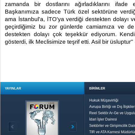
zamanda bir dostlarını ağırladıklarını ifade 
Başkanımıza sadece Türk özel sektörüne verdiği
ama İstanbul'a, İTO'ya verdiği destekten dolayı v
geçirdiğimiz bu zor günlerde camiamıza ve de
destekten dolayı çok teşekkür ediyorum. Kendi
gösterdi, ilk Meclisimize teşrif etti. Asil bir üsluptur
YAYINLAR
BİRİMLER
Hukuk Müşavirliği
Avrupa Birliği ve Dış İlişkile
Reel Sektör Ar-Ge ve Uygul
İdari İşler Dairesi
Sektörler ve Girişimcilik Dai
TIR ve ATA Karnesi Müdürl