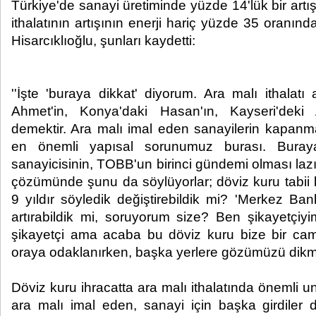
Türkiye'de sanayi üretiminde yüzde 14'lük bir artı
ithalatının artışının enerji hariç yüzde 35 oranın
Hisarcıklıoğlu, şunları kaydetti:
''İşte 'buraya dikkat' diyorum. Ara malı ithalatı 
Ahmet'in, Konya'daki Hasan'ın, Kayseri'deki 
demektir. Ara malı imal eden sanayilerin kapanm
en önemli yapısal sorunumuz burası. Buray
sanayicisinin, TOBB'un birinci gündemi olması 
çözümünde şunu da söylüyorlar; döviz kuru tabii 
9 yıldır söyledik değiştirebildik mi? 'Merkez Bank
artırabildik mi, soruyorum size? Ben şikayetçiy
şikayetçi ama acaba bu döviz kuru bize bir cam
oraya odaklanırken, başka yerlere gözümüzü dik
Döviz kuru ihracatta ara malı ithalatında önemli u
ara malı imal eden, sanayi için başka girdiler d