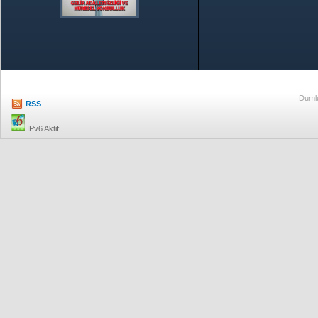
Özetle TOBB
Ekonomik R
Dumlu
RSS
IPv6 Aktif