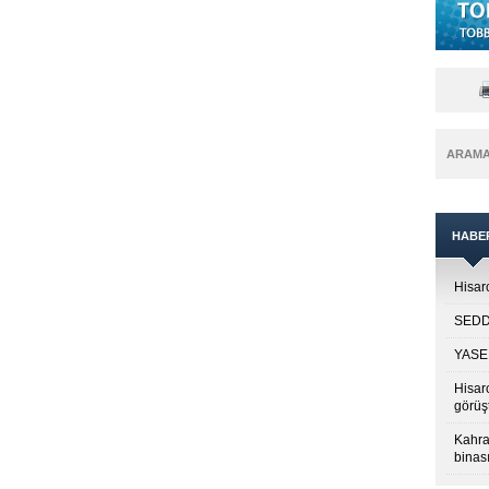
ARAM
HABE
Hisarc
SEDDK
YASED
Hisar
görüş
Kahra
binası