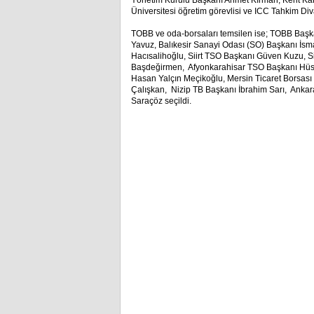
Yönetim Kurulu Başkanı Ahmet Kırman, Kent Ka
Üniversitesi öğretim görevlisi ve ICC Tahkim Divan
TOBB ve oda-borsaları temsilen ise; TOBB Başk
Yavuz, Balıkesir Sanayi Odası (SO) Başkanı İsm
Hacısalihoğlu, Siirt TSO Başkanı Güven Kuzu, S
Başdeğirmen, Afyonkarahisar TSO Başkanı Hüsn
Hasan Yalçın Meçikoğlu, Mersin Ticaret Borsa
Çalışkan, Nizip TB Başkanı İbrahim Sarı, Ankar
Saraçöz seçildi.