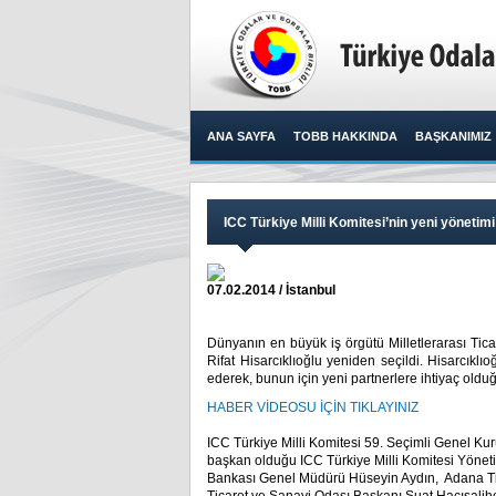
ANA SAYFA
TOBB HAKKINDA
BAŞKANIMIZ
ICC Türkiye Milli Komitesi’nin yeni yönetimi 
07.02.2014 / İstanbul
Dünyanın en büyük iş örgütü Milletlerarası Tic
Rifat Hisarcıklıoğlu yeniden seçildi. Hisarcıkl
ederek, bunun için yeni partnerlere ihtiyaç olduğ
HABER VİDEOSU İÇİN TIKLAYINIZ
ICC Türkiye Milli Komitesi 59. Seçimli Genel Kur
başkan olduğu ICC Türkiye Milli Komitesi Yönet
Bankası Genel Müdürü Hüseyin Aydın, Adana Ti