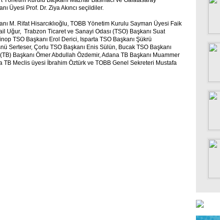
rt Yönetim Kurulu Başkanı Mazhar Basmacı ve Galatasaray
ı Üyesi Prof. Dr. Ziya Akıncı seçildiler.
anı M. Rifat Hisarcıklıoğlu, TOBB Yönetim Kurulu Sayman Üyesi Faik
ail Uğur, Trabzon Ticaret ve Sanayi Odası (TSO) Başkanı Suat
inop TSO Başkanı Erol Derici, Isparta TSO Başkanı Şükrü
ü Serteser, Çorlu TSO Başkanı Enis Sülün, Bucak TSO Başkanı
sı (TB) Başkanı Ömer Abdullah Özdemir, Adana TB Başkanı Muammer
a TB Meclis üyesi İbrahim Öztür
k ve TOBB Genel Sekreteri Mustafa