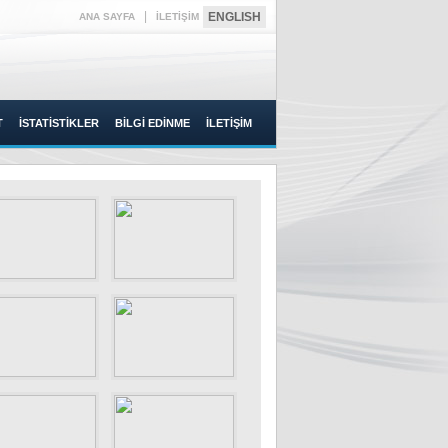
|
ENGLISH
ANA SAYFA
İLETİŞİM
T
İSTATİSTİKLER
BİLGİ EDİNME
İLETİŞİM