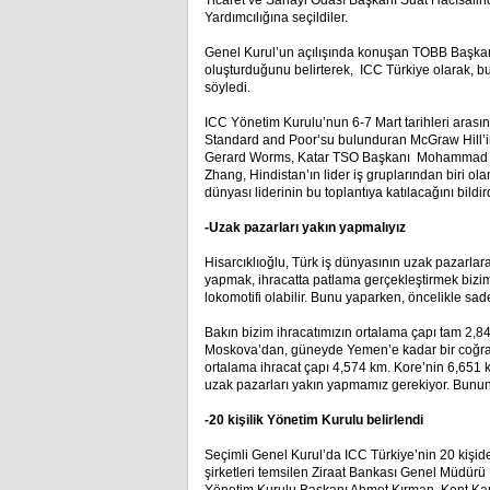
Ticaret ve Sanayi Odası Başkanı Suat Hacısalih
Yardımcılığına seçildiler.
Genel Kurul’un açılışında konuşan TOBB Başkanı 
oluşturduğunu belirterek, ICC Türkiye olarak, bu 
söyledi.
ICC Yönetim Kurulu’nun 6-7 Mart tarihleri arası
Standard and Poor’su bulunduran McGraw Hill’i
Gerard Worms, Katar TSO Başkanı Mohammad Al-
Zhang, Hindistan’ın lider iş gruplarından biri ola
dünyası liderinin bu toplantıya katılacağını bildird
-Uzak pazarları yakın yapmalıyız
Hisarcıklıoğlu, Türk iş dünyasının uzak pazarlara
yapmak, ihracatta patlama gerçekleştirmek bizim 
lokomotifi olabilir. Bunu yaparken, öncelikle s
Bakın bizim ihracatımızın ortalama çapı tam 2,
Moskova’dan, güneyde Yemen’e kadar bir coğrafya
ortalama ihracat çapı 4,574 km. Kore’nin 6,651 
uzak pazarları yakın yapmamız gerekiyor. Bunun i
-20 kişilik Yönetim Kurulu belirlendi
Seçimli Genel Kurul’da ICC Türkiye’nin 20 kişid
şirketleri temsilen Ziraat Bankası Genel Müdür