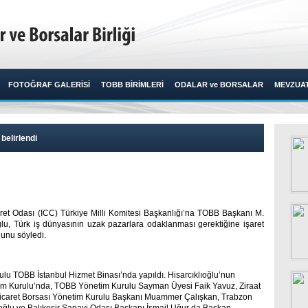
FOTOĞRAF GALERİSİ
TOBB BİRİMLERİ
ODALAR ve BORSALAR
MEVZUA
belirlendi
aret Odası (ICC) Türkiye Milli Komitesi Başkanlığı’na TOBB Başkanı M.
ıoğlu, Türk iş dünyasının uzak pazarlara odaklanması gerektiğine işaret
unu söyledi.​
ulu TOBB İstanbul Hizmet Binası’nda yapıldı. Hisarcıklıoğlu’nun
im Kurulu’nda,
TOBB Yönetim Kurulu Sayman Üyesi Faik Yavuz, Ziraat
caret Borsası Yönetim Kurulu Başkanı Muammer Çalışkan, Trabzon