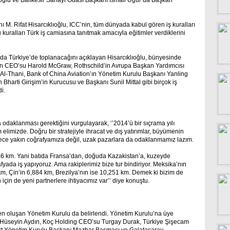
oğlu ve Balıkesir Sanayi Odası Başkanı İsmail Uğur da Başkan
M. Rifat Hisarcıklıoğlu, ICC’nin, tüm dünyada kabul gören iş kuralları
kuralları Türk iş camiasına tanıtmak amacıyla eğitimler verdiklerini
nda Türkiye’de toplanacağını açıklayan Hisarcıklıoğlu, bünyesinde
n CEO’su Harold McGraw, Rothschild’in Avrupa Başkan Yardımcısı
Thani, Bank of China Aviation’ın Yönetim Kurulu Başkanı Yanling
n Bharti Girişim’in Kurucusu ve Başkanı Sunil Mittal gibi birçok iş
i.
 odaklanması gerektiğini vurgulayarak, ‘’2014’ü bir sıçrama yılı
elimizde. Doğru bir stratejiyle ihracat ve dış yatırımlar, büyümenin
adece yakın coğrafyamıza değil, uzak pazarlara da odaklanmamız lazım.
846 km. Yani batıda Fransa’dan, doğuda Kazakistan’a, kuzeyde
da iş yapıyoruz. Ama rakiplerimiz bize tur bindiriyor. Meksika’nın
km, Çin’in 6,884 km, Brezilya’nın ise 10,251 km. Demek ki bizim de
çin de yeni partnerlere ihtiyacımız var’’ diye konuştu.
en oluşan Yönetim Kurulu da belirlendi. Yönetim Kurulu’na üye
ü Hüseyin Aydın, Koç Holding CEO’su Turgay Durak, Türkiye Şişecam