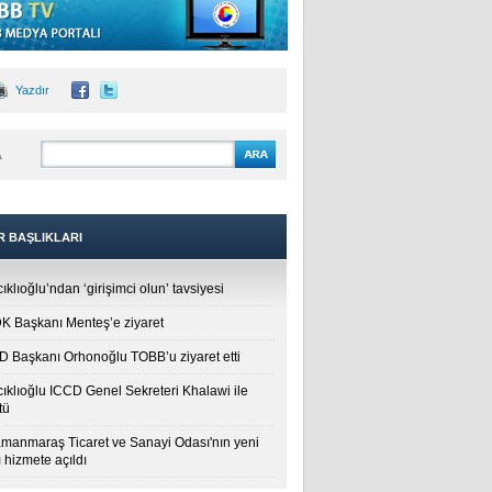
Yazdır
A
R BAŞLIKLARI
ıklıoğlu’ndan ‘girişimci olun’ tavsiyesi
 Başkanı Menteş’e ziyaret
 Başkanı Orhonoğlu TOBB’u ziyaret etti
cıklıoğlu ICCD Genel Sekreteri Khalawi ile
tü
manmaraş Ticaret ve Sanayi Odası'nın yeni
 hizmete açıldı