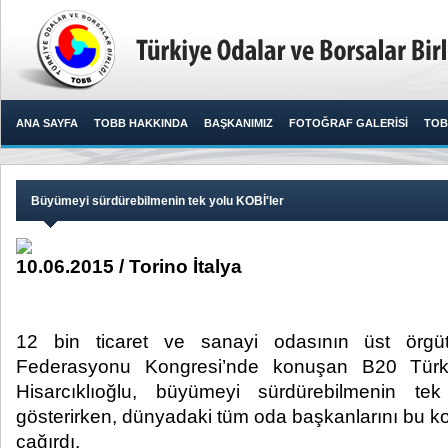
ANA SAYFA
TOBB HAKKINDA
BAŞKANIMIZ
FOTOĞRAF GALERİSİ
TOB
Büyümeyi sürdürebilmenin tek yolu KOBİ'ler
10.06.2015 / Torino İtalya
12 bin ticaret ve sanayi odasının üst örg
Federasyonu Kongresi’nde konuşan B20 Tür
Hisarcıklıoğlu, büyümeyi sürdürebilmenin tek
gösterirken, dünyadaki tüm oda başkanlarını bu
çağırdı.​