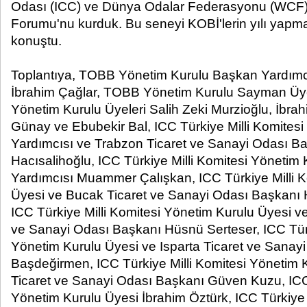
Odası (ICC) ve Dünya Odalar Federasyonu (WCF) i
Forumu'nu kurduk. Bu seneyi KOBİ'lerin yılı yapma
konuştu.
Toplantıya, TOBB Yönetim Kurulu Başkan Yardımcı
İbrahim Çağlar, TOBB Yönetim Kurulu Sayman Üy
Yönetim Kurulu Üyeleri Salih Zeki Murzioğlu, İbra
Günay ve Ebubekir Bal,
ICC Türkiye Milli Komites
Yardımcısı ve
Trabzon Ticaret ve Sanayi Odası B
Hacısalihoğlu,
ICC Türkiye Milli Komitesi Yönetim
Yardımcısı
Muammer Çalışkan,
ICC Türkiye Milli 
Üyesi
ve
Bucak Ticaret ve Sanayi Odası Başkanı 
ICC Türkiye Milli Komitesi Yönetim Kurulu Üyesi
ve
ve Sanayi Odası Başkanı Hüsnü Serteser,
ICC Tür
Yönetim Kurulu Üyesi
ve
Isparta Ticaret ve Sanay
Başdeğirmen,
ICC Türkiye Milli Komitesi Yönetim 
Ticaret ve Sanayi Odası Başkanı Güven Kuzu,
ICC
Yönetim Kurulu Üyesi
İbrahim Öztürk,
ICC Türkiye 