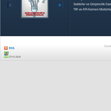
Sektörler ve Girişimcilik Dai
TIR ve ATA Karnesi Müdürl
Özetle TOBB
Ekonomik R
Dumlu
RSS
IPv6 Aktif