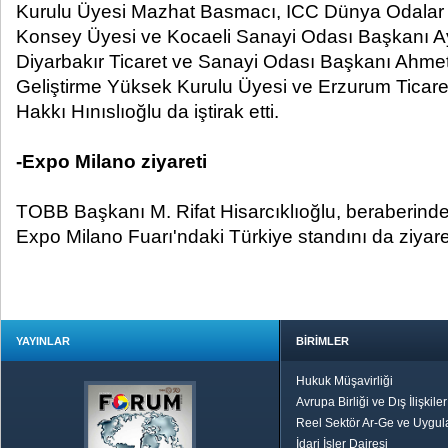
Kurulu Üyesi
Mazhat Basmacı,
ICC Dünya Odalar
Konsey Üyesi ve
Kocaeli Sanayi Odası Başkanı A
Diyarbakır Ticaret ve Sanayi Odası Başkanı Ahmet
Geliştirme Yüksek Kurulu Üyesi ve Erzurum Ticare
Hakkı Hınıslıoğlu da iştirak etti.
-Expo Milano ziyareti
TOBB Başkanı M. Rifat Hisarcıklıoğlu, beraberinde
Expo Milano Fuarı'ndaki Türkiye standını da ziyaret
YAYINLAR
BİRİMLER
Hukuk Müşavirliği
Avrupa Birliği ve Dış İlişkile
Reel Sektör Ar-Ge ve Uygul
İdari İşler Dairesi