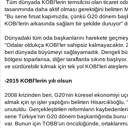
Tüm dünyada KOBİ'lerin temsilcisi olan ticaret odal
tasarımında daha aktif olması gerektiğini belirten M.
"Bu sene fırsat kapımızda, çünkü G20 dönem başk
KOBi'lerin arkasında sağlam bir şekilde duruyor" d
Dünyadaki tüm oda başkanlarını harekete geçmeye
"Odalar oldukça KOBİ'ler sahipsiz kalmayacaktır. 
beri dünyada büyümeyi sağlayamadık. Dengeli bü
bölgesi toparlansa, diğer taraflarda sıkıntı başlı
ve sürdürebilir kılmak için tek yol KOBİ'leri ateşleme
-2015 KOBİ’lerin yılı olsun
2008 krizinden beri, G20'nin küresel ekonomiyi 
almak için iyi işler yaptığını belirten Hisarcıklıoğl
unutuldu. Gerçekleştirilen reformların kaybedenler
sene Türkiye’nin G20 dönem başkanlığında bunu te
var. Bunun için TOBB'un öncülüğünde, ortaklarımız