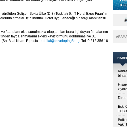
aşam ve muhafazakâr moda gibi birçok sektörden 250'yi aşkın
ürütülen Gelişen Sekiz Ülke (D-8) Teşkilatı 6. İİT Helal Expo Fuarı’nın
elerinin firmaları için indirimli ücret uygulanacağı bir sergi alanı tahsil
 ve fuar planı ekte sunulmakta olup, anılan fuara ilgi duyan firmalarının
retinden faydalanmalarını ekteki kayıt formunu doldurması ve 31
ARAM
(Sn. Bilal Khan, E-posta:
ea.bilal@developing8.org
; Tel: 0 212 356 18
HABE
Kahra
binası
Hisar
ziyare
Diren 
Eski 
TOBB’
Balkan
Vakfı