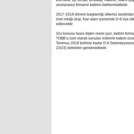
kozmetik, tıp, kimya, ambalaj, makine, İslami y
uluslararası firmanın katılımı beklenmektedir.
2017-2018 dönem başkanlığı ülkemiz tarafından y
özel ortağı olup, fuar alanı içerisinde D-8 üye ülk
edilecektir.
Söz konusu fuara ilişkin resmi yazı, katılım formu
TOBB’a özel olarak sunulan indirimli katılım üc
Temmuz 2018 tarihine kadar D-8 Sekretaryasına 
23/23) iletmeleri gerekmektedir.