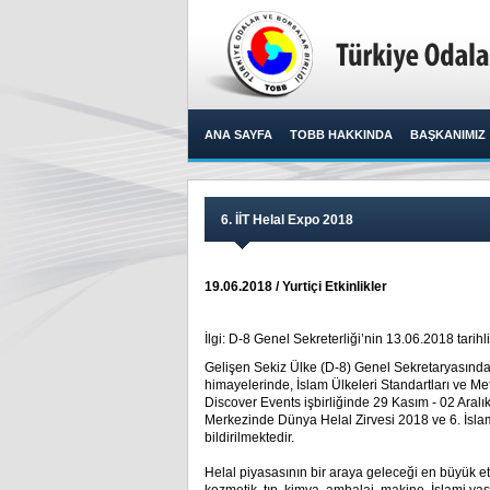
ANA SAYFA
TOBB HAKKINDA
BAŞKANIMIZ
6. İİT Helal Expo 2018
19.06.2018 / Yurtiçi Etkinlikler
İlgi: D-8 Genel Sekreterliği’nin 13.06.2018 tarihli
Gelişen Sekiz Ülke (D-8) Genel Sekretaryasından
himayelerinde, İslam Ülkeleri Standartları ve Met
Discover Events işbirliğinde 29 Kasım - 02 Aralı
Merkezinde Dünya Helal Zirvesi 2018 ve 6. İslam 
bildirilmektedir.
Helal piyasasının bir araya geleceği en büyük etki