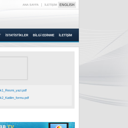
|
ENGLISH
ANA SAYFA
İLETİŞİM
T
İSTATİSTİKLER
BİLGİ EDİNME
İLETİŞİM
k1_Resmi_yazi.pdf
k2_Katilim_formu.pdf