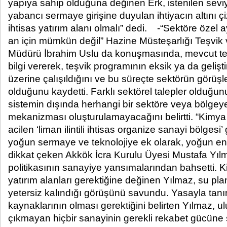
yapıya sahip olduğuna değinen Erk, istenilen sev
yabancı sermaye girişine duyulan ihtiyacın altını 
ihtisas yatırım alanı olmalı” dedi. -“Sektöre özel a
an için mümkün değil” Hazine Müsteşarlığı Teşvi
Müdürü İbrahim Uslu da konuşmasında, mevcut te
bilgi vererek, teşvik programının eksik ya da gelişt
üzerine çalışıldığını ve bu süreçte sektörün görüşl
olduğunu kaydetti. Farklı sektörel talepler olduğun
sistemin dışında herhangi bir sektöre veya bölgeye 
mekanizması oluşturulamayacağını belirtti. “Kimya 
acilen ‘liman ilintili ihtisas organize sanayi bölges
yoğun sermaye ve teknolojiye ek olarak, yoğun ene
dikkat çeken Akkök İcra Kurulu Üyesi Mustafa Yıl
politikasının sanayiye yansımalarından bahsetti. 
yatırım alanları gerektiğine değinen Yılmaz, su p
yetersiz kalındığı görüşünü savundu. Yasayla tan
kaynaklarının olması gerektiğini belirten Yılmaz, ul
çıkmayan hiçbir sanayinin gerekli rekabet gücüne