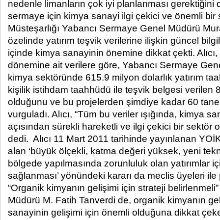
nedenle limanların çok iyi planlanması gerektiğini d
sermaye için kimya sanayi ilgi çekici ve önemli 
Müsteşarlığı Yabancı Sermaye Genel Müdürü Murat
özelinde yatırım teşvik verilerine ilişkin güncel bil
içinde kimya sanayinin önemine dikkat çekti. Alıcı
dönemine ait verilere göre, Yabancı Sermaye Gen
kimya sektöründe 615.9 milyon dolarlık yatırım ta
kişilik istihdam taahhüdü ile teşvik belgesi verilen 
olduğunu ve bu projelerden şimdiye kadar 60 tane
vurguladı. Alıcı, “Tüm bu veriler ışığında, kimya 
açısından sürekli hareketli ve ilgi çekici bir sektö
dedi. Alıcı 11 Mart 2011 tarihinde yayınlanan YOİ
alan ‘büyük ölçekli, katma değeri yüksek, yeni tekno
bölgede yapılmasında zorunluluk olan yatırımlar içi
sağlanması’ yönündeki kararı da meclis üyeleri ile
“Organik kimyanın gelişimi için strateji belirlenme
Müdürü M. Fatih Tanverdi de, organik kimyanın ge
sanayinin gelişimi için önemli olduğuna dikkat çeker