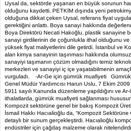
Uysal da, sektörde yaşanan en büyük sorunun ha
olduğunu kaydetti. PETKİM dışında yeni petrokimya
olduğuna dikkat çeken Uysal, referans fiyat uygu
gerektiğini anlattı. Boya sanayi hakkında değerle
Boya Direktörü Necati Hakoğlu, plastik sanayine 
sanayi girdilerinin de çoğunlukla ithal olduğunu v
yüksek fiyat maliyetlerini dile getirdi. İstanbul ve 
alan kimya sanayinin taşınması hakkında olumsuz 
sanayiyi taşımanın çözüm olmadığını temiz teknoloj
merkezleri ve sanayiyi iç içe yaşatabilmenin amaç
vurguladı. -Ar-Ge için gümrük muafiyeti Gümrük
Genel Müdür Yardımcısı Harun Uslu, 7 Ekim 2009 t
5911 sayılı Kanunda düzenleme yapıldığını ve Ar-Ge
ithalatlarda, gümrük muafiyeti sağlanması hususunun 
Kompozit sektörüne genel bir bakış Kompozit Üreti
İsmail Hakkı Hacıalioğlu da, “Kompozit Sektörüne G
detaylı bir sunum gerçekleştirdi. Hacıalioğlu kompo
endüstriler için çağdaş malzeme olarak nitelendir