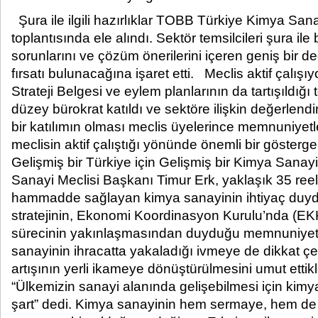
Şura ile ilgili hazırlıklar TOBB Türkiye Kimya Sana
toplantısında ele alındı. Sektör temsilcileri şura ile 
sorunlarını ve çözüm önerilerini içeren geniş bir
fırsatı bulunacağına işaret etti. Meclis aktif çalış
Strateji Belgesi ve eylem planlarının da tartışıldığı
düzey bürokrat katıldı ve sektöre ilişkin değerlen
bir katılımın olması meclis üyelerince memnuniyetle
meclisin aktif çalıştığı yönünde önemli bir gösterge
Gelişmiş bir Türkiye için Gelişmiş bir Kimya San
Sanayi Meclisi Başkanı Timur Erk, yaklaşık 35 reel 
hammadde sağlayan kimya sanayinin ihtiyaç duydu
stratejinin, Ekonomi Koordinasyon Kurulu’nda (E
sürecinin yakınlaşmasından duyduğu memnuniyeti 
sanayinin ihracatta yakaladığı ivmeye de dikkat çek
artışının yerli ikameye dönüştürülmesini umut ettikle
“Ülkemizin sanayi alanında gelişebilmesi için kimy
şart” dedi. Kimya sanayinin hem sermaye, hem de 