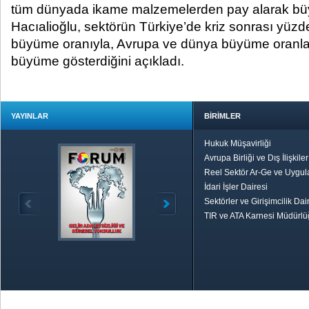
tüm dünyada ikame malzemelerden pay alarak bü
Hacıalioğlu, sektörün Türkiye’de kriz sonrası yüzd
büyüme oranıyla, Avrupa ve dünya büyüme oranlar
büyüme gösterdiğini açıkladı.
YAYINLAR
BİRİMLER
Hukuk Müşavirliği
Avrupa Birliği ve Dış İlişkile
Reel Sektör Ar-Ge ve Uygul
İdari İşler Dairesi
Sektörler ve Girişimcilik Dai
TIR ve ATA Karnesi Müdürl
Özetle TOBB
Ekonomik R