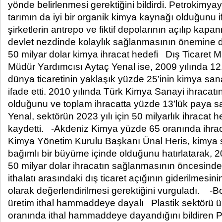
yönde belirlenmesi gerektiğini bildirdi. Petrokimya
tarımın da iyi bir organik kimya kaynağı olduğunu 
şirketlerin antrepo ve fiktif depolarının açılıp kapan
devlet nezdinde kolaylık sağlanmasının önemine de
50 milyar dolar kimya ihracat hedefi Dış Ticaret M
Müdür Yardımcısı Aytaç Yenal ise, 2009 yılında 12.5
dünya ticaretinin yaklaşık yüzde 25’inin kimya san
ifade etti. 2010 yılında Türk Kimya Sanayi ihracatın
olduğunu ve toplam ihracatta yüzde 13’lük paya s
Yenal, sektörün 2023 yılı için 50 milyarlık ihracat h
kaydetti. -Akdeniz Kimya yüzde 65 oranında ihra
Kimya Yönetim Kurulu Başkanı Ünal Heris, kimya s
bağımlı bir büyüme içinde olduğunu hatırlatarak, 20
50 milyar dolar ihracatın sağlanmasının öncesinde,
ithalatı arasındaki dış ticaret açığının giderilmesini
olarak değerlendirilmesi gerektiğini vurguladı. -B
üretim ithal hammaddeye dayalı Plastik sektörü ü
oranında ithal hammaddeye dayandığını bildire