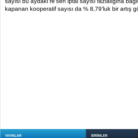
sayısı bu aydaki re’sen iptal sayısı fazlalığına bağ
kapanan kooperatif sayısı da % 8,79’luk bir artış gös
YAYINLAR
BİRİMLER