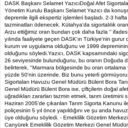
DASK Başkanı Selamet YazıcıDoğal Afet Sigortal
Yönetim Kurulu Başkanı Selamet Yazıcı da konuşm
depremle ilgili ekspertiz işlemleri başladı. 2-3 hafta
tazminatları ödenecek. Kütahya'da sigortalılık ora
Arzu ettiğimiz oran bundan çok daha fazla '' ifades
yılında faaliyete geçen DASK'ın Türkiye'nin gurur 
kurum ve uygulama olduğunu ve 1999 depreminin 
olduğunu söyledi.Yazıcı, DASK kapsamındaki sigor
26 seviyesinde bulunduğunu, bu oranın Doğuda 
belirterek, ''Marmara bölgesinde bu oran ortalama 
yüzde 50'nin üzerinde. Biz bunu yeterli görmüyoruz'
Sigortaları Havuzu Genel Müdürü Bülent Bora Tarı
Genel Müdürü Bülent Bora ise, çiftçilerin doğal afe
uğradıkları zararları tazmin etmek, tarım üretimini s
Haziran 2005'de çıkarılan Tarım Sigorta Kanunu ile 
poliçesinin 5 yıl önce yapıldığını ve şu anda havuza
üye olduğunu söyledi. - Emeklilik Gözetim Merkez
Canyürek Emeklilik Gözetim Merkezi Genel Müdür