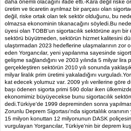
daha önemli olacağını ifade etti.-Kâra değil riske o
üretim ve ticaretin ayrılmaz bir parçası olan sigort
değil, riske ortak olan tek sektör olduğunu, bu nede
olmazsa ekonominin tıkanacağını söyledi.Bu nede
üyesi olan TOBB'un sigortacılık sektörüne ayrı bir
sektörü büyütmeden, sektörün hizmet kalitesini dü
ulaştırmadan 2023 hedeflerine ulaşmalarının zor ol
eden Yorgancılar, yeni yapılanma sayesinde sigort
gelişme sağlandığını ve 2003 yılında 5 milyar lira p
gerçekleştiren sektörün 2010 yılı sonunda yaklaşı
milyar liralık prim üretimi yakaladığını vurguladı.Y
kat edecek yolumuz var. 2009 yılı verilerine göre 
başı ödenen sigorta primi 590 dolar iken ülkemizde
ekonomimiz büyüyecekse bunu sigortacılık sektö
dedi.Türkiye'de 1999 depreminden sonra yapılması 
Zorunlu Deprem Sigortası'nda sigortalılık oranını
15 milyon konuttan 12 milyonunun DASK poliçesin
vurgulayan Yorgancılar, Türkiye'nin bir deprem k