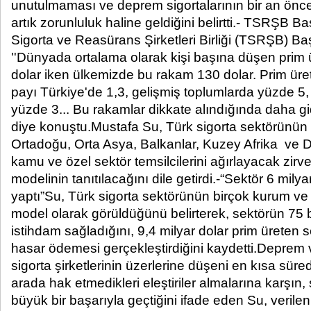
unutulmaması ve deprem sigortalarının bir an önce
artık zorunluluk haline geldiğini belirtti.- TSRŞB 
Sigorta ve Reasürans Şirketleri Birliği (TSRŞB) B
''Dünyada ortalama olarak kişi başına düşen prim
dolar iken ülkemizde bu rakam 130 dolar. Prim ür
payı Türkiye'de 1,3, gelişmiş toplumlarda yüzde 5,
yüzde 3... Bu rakamlar dikkate alındığında daha g
diye konuştu.Mustafa Su, Türk sigorta sektörünün 
Ortadoğu, Orta Asya, Balkanlar, Kuzey Afrika ve D
kamu ve özel sektör temsilcilerini ağırlayacak zirv
modelinin tanıtılacağını dile getirdi.-“Sektör 6 mil
yaptı”Su, Türk sigorta sektörünün birçok kurum ve 
model olarak görüldüğünü belirterek, sektörün 75 b
istihdam sağladığını, 9,4 milyar dolar prim üreten 
hasar ödemesi gerçekleştirdiğini kaydetti.Deprem v
sigorta şirketlerinin üzerlerine düşeni en kısa süred
arada hak etmedikleri eleştiriler almalarına karşın
büyük bir başarıyla geçtiğini ifade eden Su, verile