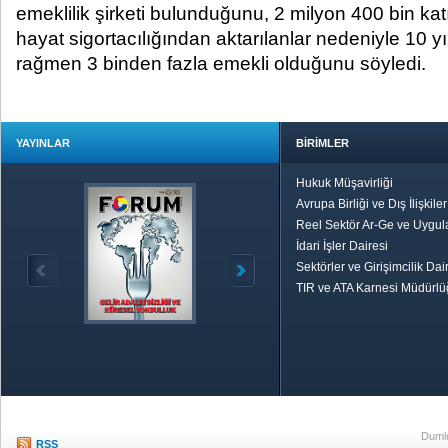
emeklilik şirketi bulunduğunu, 2 milyon 400 bin katı
hayat sigortacılığından aktarılanlar nedeniyle 10 y
rağmen 3 binden fazla emekli olduğunu söyledi.
YAYINLAR
BİRİMLER
Hukuk Müşavirliği
Avrupa Birliği ve Dış İlişkile
Reel Sektör Ar-Ge ve Uygul
İdari İşler Dairesi
Sektörler ve Girişimcilik Dai
TIR ve ATA Karnesi Müdürl
Özetle TOBB
Ekonomik R
Dumlu
RSS