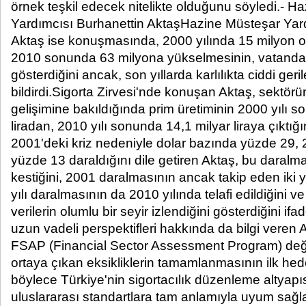
örnek teşkil edecek nitelikte olduğunu söyledi.- H
Yardımcısı Burhanettin AktaşHazine Müsteşar Yard
Aktaş ise konuşmasında, 2000 yılında 15 milyon ol
2010 sonunda 63 milyona yükselmesinin, vatandaşla
gösterdiğini ancak, son yıllarda karlılıkta ciddi ger
bildirdi.Sigorta Zirvesi'nde konuşan Aktaş, sektörü
gelişimine bakıldığında prim üretiminin 2000 yılı s
liradan, 2010 yılı sonunda 14,1 milyar liraya çıktığın
2001'deki kriz nedeniyle dolar bazında yüzde 29, 
yüzde 13 daraldığını dile getiren Aktaş, bu daralm
kestiğini, 2001 daralmasının ancak takip eden iki yı
yılı daralmasının da 2010 yılında telafi edildiğini ve
verilerin olumlu bir seyir izlendiğini gösterdiğini ifa
uzun vadeli perspektifleri hakkında da bilgi veren
FSAP (Financial Sector Assessment Program) de
ortaya çıkan eksikliklerin tamamlanmasının ilk hed
böylece Türkiye'nin sigortacılık düzenleme altyapı
uluslararası standartlara tam anlamıyla uyum sağl