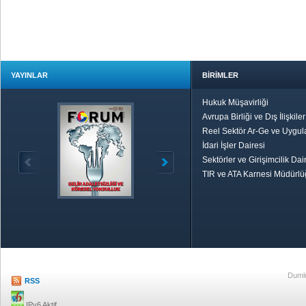
YAYINLAR
BİRİMLER
Hukuk Müşavirliği
Avrupa Birliği ve Dış İlişkile
Reel Sektör Ar-Ge ve Uygul
İdari İşler Dairesi
Sektörler ve Girişimcilik Dai
TIR ve ATA Karnesi Müdürl
Özetle TOBB
Ekonomik R
Dumlu
RSS
IPv6 Aktif