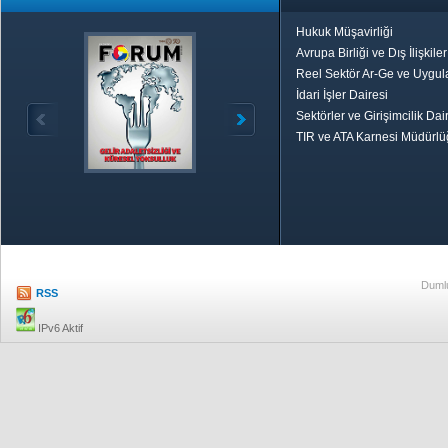
Hukuk Müşavirliği
Avrupa Birliği ve Dış İlişkile
Reel Sektör Ar-Ge ve Uygul
İdari İşler Dairesi
Sektörler ve Girişimcilik Dai
TIR ve ATA Karnesi Müdürl
Özetle TOBB
Ekonomik R
Dumlu
RSS
IPv6 Aktif