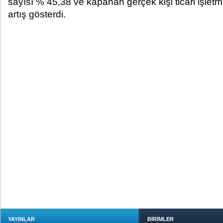
sayısı % 45,38 ve kapanan gerçek kişi ticari işletme
artış gösterdi.​
YAYINLAR
BİRİMLER