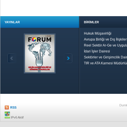
YAYINLAR
BİRİMLER
Hukuk Müşavirliği
Avrupa Birliği ve Dış İlişkile
Reel Sektör Ar-Ge ve Uygul
İdari İşler Dairesi
Sektörler ve Girişimcilik Dai
TIR ve ATA Karnesi Müdürl
Özetle TOBB
Ekonomik R
Dumlu
RSS
IPv6 Aktif