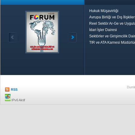
Hukuk Müşavirliği
Avrupa Birliği ve Dış İlişkile
Reel Sektör Ar-Ge ve Uygul
İdari İşler Dairesi
Sektörler ve Girişimcilik Dai
TIR ve ATA Karnesi Müdürl
Özetle TOBB
Ekonomik R
Dumlu
RSS
IPv6 Aktif