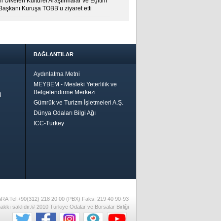
 Ülkeleri Kültürel Araştırmalar ve Eğitim
 Başkanı Kuruşa TOBB’u ziyaret etti
BAĞLANTILAR
Aydınlatma Metni
MEYBEM - Mesleki Yeterlilik ve
Belgelendirme Merkezi
ü
Gümrük ve Turizm İşletmeleri A.Ş.
Dünya Odaları Bilgi Ağı
ICC-Turkey
Bir
ha İyi
 İçin
riler-
ARA Tel:+90(312) 218 20 00 (PBX) Faks: 219 40 90-93
akkı saklıdır.© 2010 Türkiye Odalar ve Borsalar Birliği