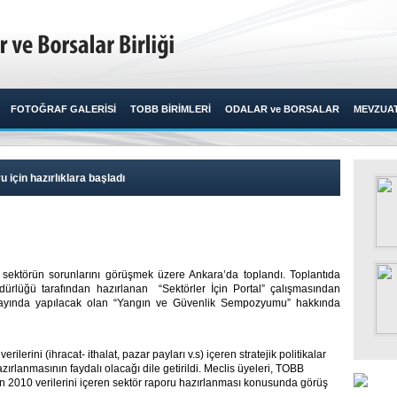
FOTOĞRAF GALERİSİ
TOBB BİRİMLERİ
ODALAR ve BORSALAR
MEVZUA
 için hazırlıklara başladı
 sektörün sorunlarını görüşmek üzere Ankara’da toplandı. Toplantıda
üdürlüğü tarafından hazırlanan “Sektörler İçin Portal” çalışmasından
m ayında yapılacak olan “Yangın ve Güvenlik Sempozyumu” hakkında
verilerini (ihracat- ithalat, pazar payları v.s) içeren stratejik politikalar
rlanmasının faydalı olacağı dile getirildi. Meclis üyeleri, TOBB
an 2010 verilerini içeren sektör raporu hazırlanması konusunda görüş