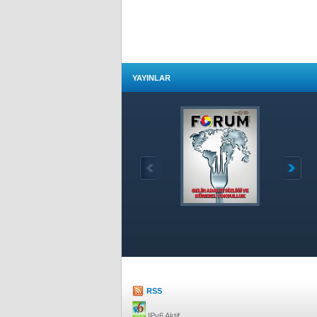
YAYINLAR
Özet
RSS
IPv6 Aktif