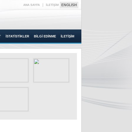
|
ENGLISH
ANA SAYFA
İLETİŞİM
T
İSTATİSTİKLER
BİLGİ EDİNME
İLETİŞİM