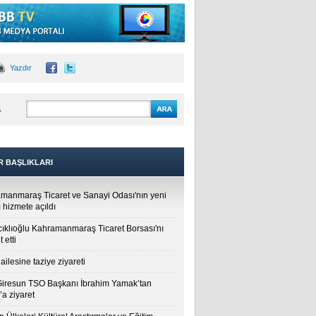
Yazdır
A
R BAŞLIKLARI
manmaraş Ticaret ve Sanayi Odası'nın yeni
 hizmete açıldı
cıklıoğlu Kahramanmaraş Ticaret Borsası'nı
t etti
ailesine taziye ziyareti
Giresun TSO Başkanı İbrahim Yamak’tan
a ziyaret