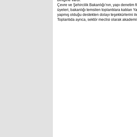
birliğine vardı.
Çevre ve Şehircilik Bakanlığı’nın, yapı denetim f
üyeleri, bakanlığı temsilen toplantılara katılan
yapmış olduğu destekten dolayı teşekkürlerini ilet
Toplantıda ayrıca, sektör meclisi olarak akademik 