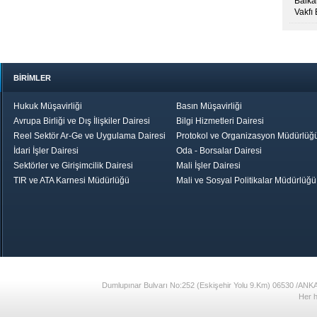
Balkan
Vakfı
BİRİMLER
Hukuk Müşavirliği
Basın Müşavirliği
Avrupa Birliği ve Dış İlişkiler Dairesi
Bilgi Hizmetleri Dairesi
Reel Sektör Ar-Ge ve Uygulama Dairesi
Protokol ve Organizasyon Müdürlüğ
İdari İşler Dairesi
Oda - Borsalar Dairesi
Sektörler ve Girişimcilik Dairesi
Mali İşler Dairesi
TIR ve ATA Karnesi Müdürlüğü
Mali ve Sosyal Politikalar Müdürlüğü
le TOBB
Ekonomik Rapor
Hizmet Şeref
Daha İyi 
Belgesi ve Plaket
Gelecek, Da
Töreni
Bir Türkiye
Görüş ve Öne
17
Dumlupınar Bulvarı No:252 (Eskişehir Yolu 9.Km) 06530 /ANK
Her h