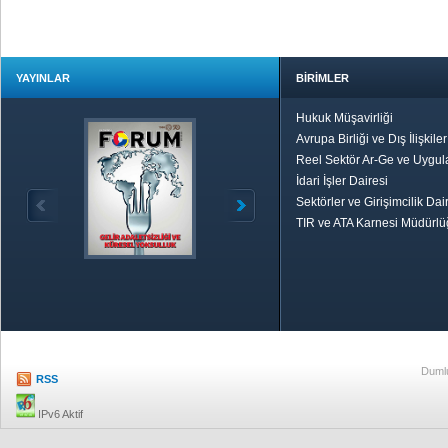
YAYINLAR
BİRİMLER
Hukuk Müşavirliği
Avrupa Birliği ve Dış İlişkile
Reel Sektör Ar-Ge ve Uygul
İdari İşler Dairesi
Sektörler ve Girişimcilik Dai
TIR ve ATA Karnesi Müdürl
Özetle TOBB
Ekonomik R
Dumlu
RSS
IPv6 Aktif