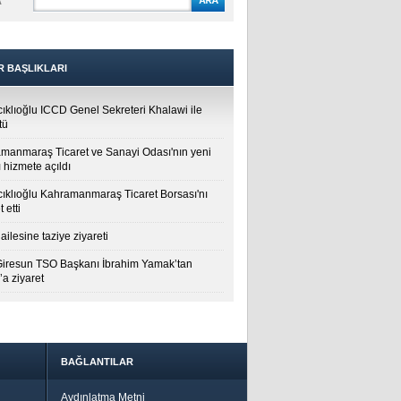
A
R BAŞLIKLARI
cıklıoğlu ICCD Genel Sekreteri Khalawi ile
tü
manmaraş Ticaret ve Sanayi Odası'nın yeni
 hizmete açıldı
cıklıoğlu Kahramanmaraş Ticaret Borsası'nı
t etti
ailesine taziye ziyareti
Giresun TSO Başkanı İbrahim Yamak’tan
a ziyaret
BAĞLANTILAR
Aydınlatma Metni