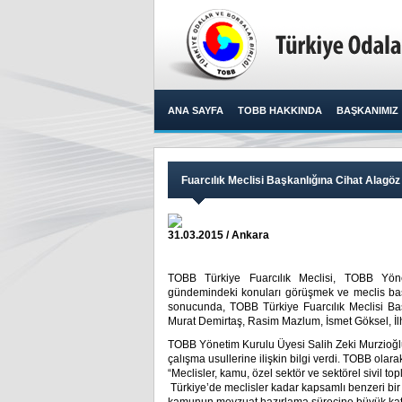
ANA SAYFA
TOBB HAKKINDA
BAŞKANIMIZ
Fuarcılık Meclisi Başkanlığına Cihat Alagöz 
31.03.2015 / Ankara
TOBB Türkiye Fuarcılık Meclisi, TOBB Yön
gündemindeki konuları görüşmek ve meclis baş
sonucunda, TOBB Türkiye Fuarcılık Meclisi Baş
Murat Demirtaş, Rasim Mazlum, İsmet Göksel, İlha
TOBB Yönetim Kurulu Üyesi Salih Zeki Murzioğlu
çalışma usullerine ilişkin bilgi verdi. TOBB olar
“Meclisler, kamu, özel sektör ve sektörel sivil to
Türkiye’de meclisler kadar kapsamlı benzeri bir