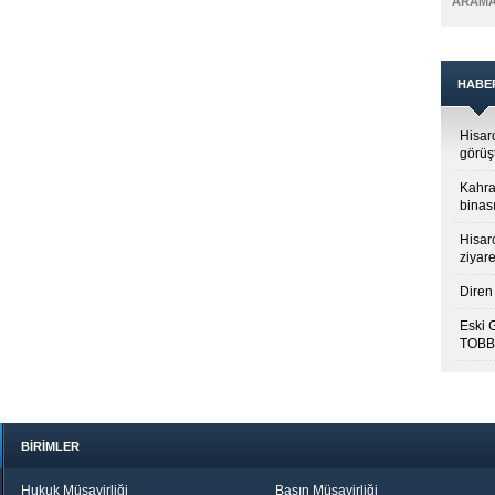
ARAM
HABE
Hisar
görüş
Kahra
binası
Hisar
ziyare
Diren 
Eski 
TOBB’
BİRİMLER
Hukuk Müşavirliği
Basın Müşavirliği