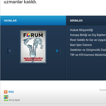
uzmanlar katıldı.
YAYINLAR
BİRİMLER
Hukuk Müşavirliği
Avrupa Birliği ve Dış İlişkile
Reel Sektör Ar-Ge ve Uygul
İdari İşler Dairesi
Sektörler ve Girişimcilik Dai
TIR ve ATA Karnesi Müdürl
Özetle TOBB
Ekonomik R
Dumlu
RSS
IPv6 Aktif