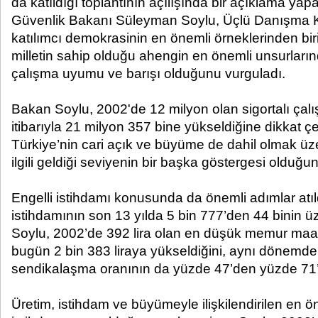
da katıldığı toplantının açılışında bir açıklama y
Güvenlik Bakanı Süleyman Soylu, Üçlü Danışma 
katılımcı demokrasinin en önemli örneklerinden biri
milletin sahip olduğu ahengin en önemli unsurların
çalışma uyumu ve barışı olduğunu vurguladı.
Bakan Soylu, 2002'de 12 milyon olan sigortalı çal
itibarıyla 21 milyon 357 bine yükseldiğine dikkat ç
Türkiye’nin cari açık ve büyüme de dahil olmak ü
ilgili geldiği seviyenin bir başka göstergesi olduğunu
Engelli istihdamı konusunda da önemli adımlar atıld
istihdamının son 13 yılda 5 bin 777’den 44 binin üze
Soylu, 2002’de 392 lira olan en düşük memur maaşı
bugün 2 bin 383 liraya yükseldiğini, aynı dönemde
sendikalaşma oranının da yüzde 47’den yüzde 71’e ç
Üretim, istihdam ve büyümeyle ilişkilendirilen en ö