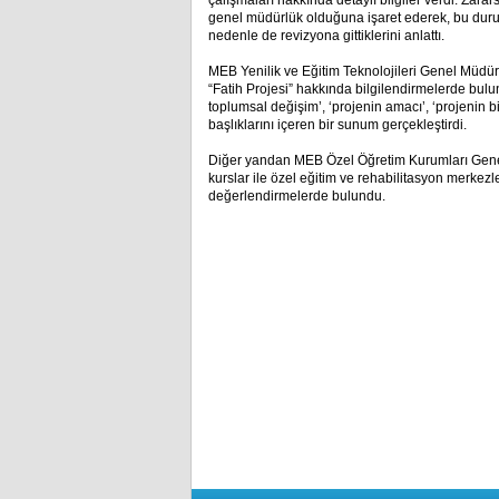
çalışmaları hakkında detaylı bilgiler verdi. Zara
genel müdürlük olduğuna işaret ederek, bu durum
nedenle de revizyona gittiklerini anlattı.
MEB Yenilik ve Eğitim Teknolojileri Genel Müdü
“Fatih Projesi” hakkında bilgilendirmelerde bulun
toplumsal değişim’, ‘projenin amacı’, ‘projenin b
başlıklarını içeren bir sunum gerçekleştirdi.
Diğer yandan MEB Özel Öğretim Kurumları Genel 
kurslar ile özel eğitim ve rehabilitasyon merkezl
değerlendirmelerde bulundu.