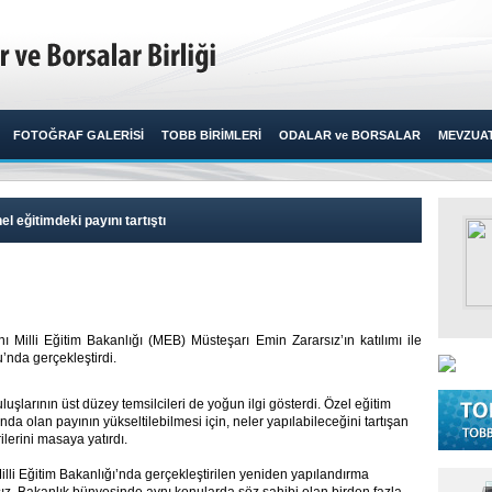
FOTOĞRAF GALERİSİ
TOBB BİRİMLERİ
ODALAR ve BORSALAR
MEVZUA
el eğitimdeki payını tartıştı
nı Milli Eğitim Bakanlığı (MEB) Müsteşarı Emin Zararsız’ın katılımı ile
a gerçekleştirdi.​ ​
luşlarının üst düzey temsilcileri de yoğun ilgi gösterdi. Özel eğitim
nda olan payının yükseltilebilmesi için, neler yapılabileceğini tartışan
lerini masaya yatırdı.
Milli Eğitim Bakanlığı’nda gerçekleştirilen yeniden yapılandırma