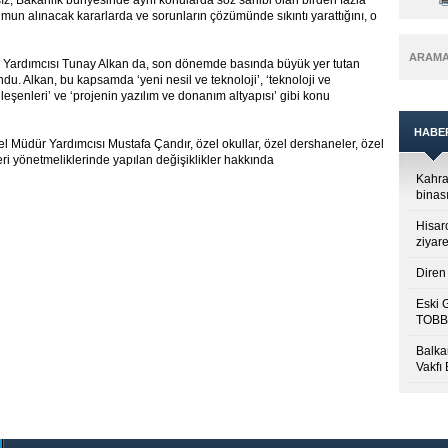
rsız, Bakanlık bünyesinde aynı konularda söz sahibi olan birden fazla
un alınacak kararlarda ve sorunların çözümünde sıkıntı yarattığını, o
ARAM
r Yardımcısı Tunay Alkan da, son dönemde basında büyük yer tutan
du. Alkan, bu kapsamda ‘yeni nesil ve teknoloji’, ‘teknoloji ve
ileşenleri’ ve ‘projenin yazılım ve donanım altyapısı’ gibi konu
HABE
Müdür Yardımcısı Mustafa Çandır, özel okullar, özel dershaneler, özel
eri yönetmeliklerinde yapılan değişiklikler hakkında
Kahra
binası
Hisar
ziyare
Diren 
Eski 
TOBB’
Balkan
Vakfı