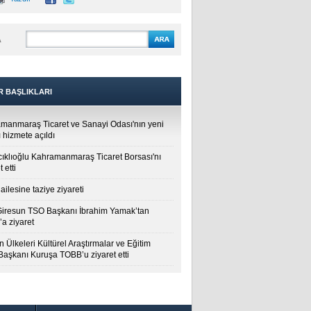
A
R BAŞLIKLARI
manmaraş Ticaret ve Sanayi Odası'nın yeni
 hizmete açıldı
cıklıoğlu Kahramanmaraş Ticaret Borsası'nı
t etti
ailesine taziye ziyareti
Giresun TSO Başkanı İbrahim Yamak’tan
a ziyaret
 Ülkeleri Kültürel Araştırmalar ve Eğitim
 Başkanı Kuruşa TOBB’u ziyaret etti