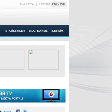
|
ENGLISH
ANA SAYFA
İLETİŞİM
T
İSTATİSTİKLER
BİLGİ EDİNME
İLETİŞİM
Yazdır