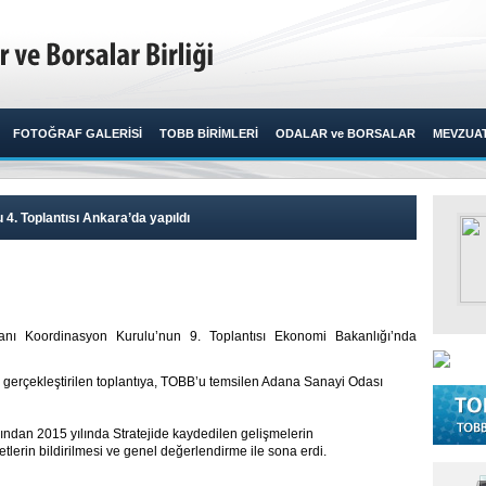
FOTOĞRAF GALERİSİ
TOBB BİRİMLERİ
ODALAR ve BORSALAR
MEVZUA
 4. Toplantısı Ankara’da yapıldı
lanı Koordinasyon Kurulu’nun 9. Toplantısı Ekonomi Bakanlığı’nda
 gerçekleştirilen toplantıya, TOBB’u temsilen Adana Sanayi Odası
dından 2015 yılında Stratejide kaydedilen gelişmelerin
yetlerin bildirilmesi ve genel değerlendirme ile sona erdi.