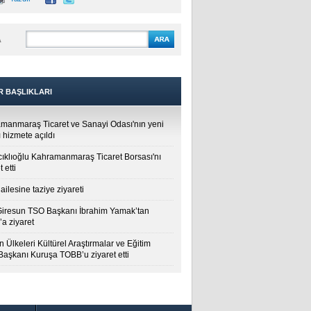
A
R BAŞLIKLARI
manmaraş Ticaret ve Sanayi Odası'nın yeni
 hizmete açıldı
cıklıoğlu Kahramanmaraş Ticaret Borsası'nı
t etti
ailesine taziye ziyareti
Giresun TSO Başkanı İbrahim Yamak’tan
a ziyaret
 Ülkeleri Kültürel Araştırmalar ve Eğitim
 Başkanı Kuruşa TOBB’u ziyaret etti