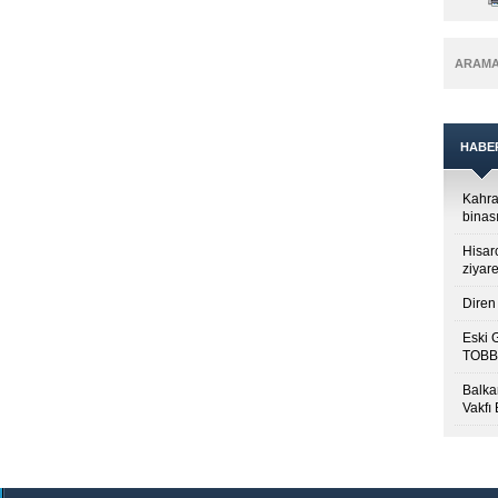
ARAM
HABE
Kahra
binası
Hisar
ziyare
Diren 
Eski 
TOBB’
Balkan
Vakfı