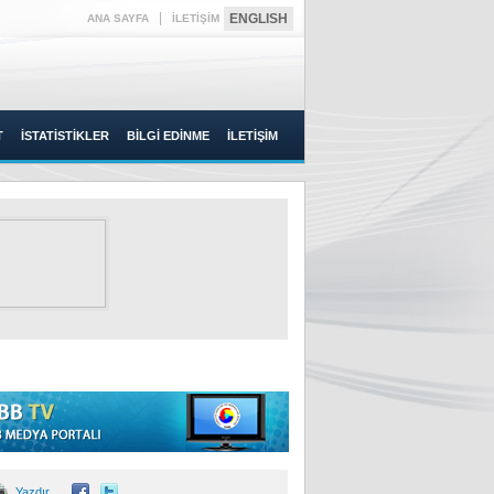
|
ENGLISH
ANA SAYFA
İLETİŞİM
T
İSTATİSTİKLER
BİLGİ EDİNME
İLETİŞİM
Yazdır