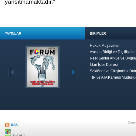
yansıtmamaktadır."
YAYINLAR
BİRİMLER
Hukuk Müşavirliği
Avrupa Birliği ve Dış İlişkile
Reel Sektör Ar-Ge ve Uygul
İdari İşler Dairesi
Sektörler ve Girişimcilik Dai
TIR ve ATA Karnesi Müdürl
Özetle TOBB
Ekonomik R
Dumlu
RSS
IPv6 Aktif