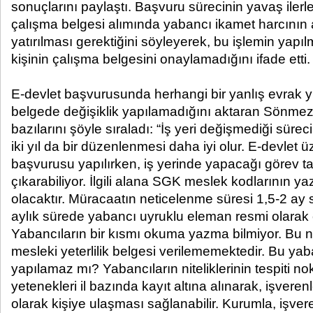
sonuçlarını paylaştı. Başvuru sürecinin yavaş ilerl
çalışma belgesi alımında yabancı ikamet harcının ay
yatırılması gerektiğini söyleyerek, bu işlemin yapı
kişinin çalışma belgesini onaylamadığını ifade etti.
E-devlet başvurusunda herhangi bir yanlış evrak 
belgede değişiklik yapılamadığını aktaran Sönmez
bazılarını şöyle sıraladı: “İş yeri değişmediği süreci
iki yıl da bir düzenlenmesi daha iyi olur. E-devlet 
başvurusu yapılırken, iş yerinde yapacağı görev 
çıkarabiliyor. İlgili alana SGK meslek kodlarının 
olacaktır. Müracaatın neticelenme süresi 1,5-2 ay s
aylık sürede yabancı uyruklu eleman resmi olarak ça
Yabancıların bir kısmı okuma yazma bilmiyor. Bu n
mesleki yeterlilik belgesi verilememektedir. Bu yaba
yapılamaz mı? Yabancıların niteliklerinin tespiti n
yetenekleri il bazında kayıt altına alınarak, işveren
olarak kişiye ulaşması sağlanabilir. Kurumla, işver