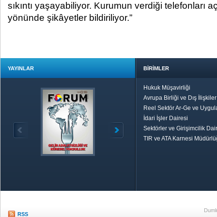
sıkıntı yaşayabiliyor. Kurumun verdiği telefonları
yönünde şikâyetler bildiriliyor.”
YAYINLAR
BİRİMLER
Hukuk Müşavirliği
Avrupa Birliği ve Dış İlişkile
Reel Sektör Ar-Ge ve Uygul
İdari İşler Dairesi
Sektörler ve Girişimcilik Dai
TIR ve ATA Karnesi Müdürl
Özetle TOBB
Ekonomik R
Dumlu
RSS