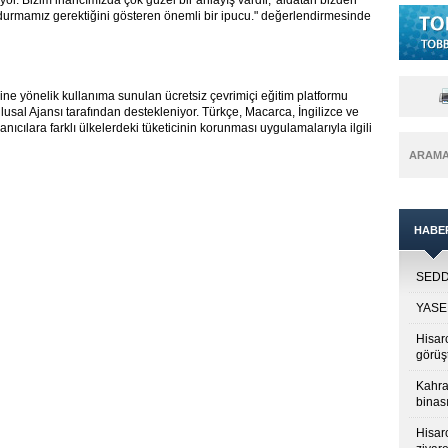
 alıyor. Bizim inancımızda çok güzel bir anlayış vardır, 'aldatan bizden
e durmamız gerektiğini gösteren önemli bir ipucu." değerlendirmesinde
esine yönelik kullanıma sunulan ücretsiz çevrimiçi eğitim platformu
lusal Ajansı tarafından destekleniyor. Türkçe, Macarca, İngilizce ve
anıcılara farklı ülkelerdeki tüketicinin korunması uygulamalarıyla ilgili
ARAM
HABE
SEDDK
YASED
Hisar
görüş
Kahra
binası
Hisar