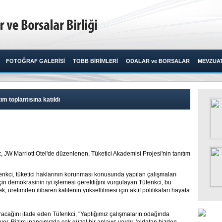
FOTOĞRAF GALERİSİ
TOBB BİRİMLERİ
ODALAR ve BORSALAR
MEVZUA
ım toplantısına katıldı
W Marriott Otel'de düzenlenen, Tüketici Akademisi Projesi'nin tanıtım
nkci, tüketici haklarının korunması konusunda yapılan çalışmaları
 için demokrasinin iyi işlemesi gerektiğini vurgulayan Tüfenkci, bu
 üretimden itibaren kalitenin yükseltilmesi için aktif politikaları hayata
rtıracağını ifade eden Tüfenkci, "Yaptığımız çalışmaların odağında