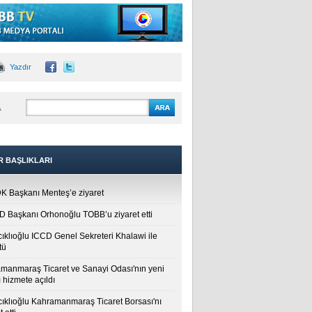
Yazdır
A
R BAŞLIKLARI
 Başkanı Menteş’e ziyaret
 Başkanı Orhonoğlu TOBB’u ziyaret etti
cıklıoğlu ICCD Genel Sekreteri Khalawi ile
tü
manmaraş Ticaret ve Sanayi Odası'nın yeni
 hizmete açıldı
cıklıoğlu Kahramanmaraş Ticaret Borsası'nı