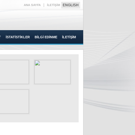
|
ENGLISH
ANA SAYFA
İLETİŞİM
T
İSTATİSTİKLER
BİLGİ EDİNME
İLETİŞİM