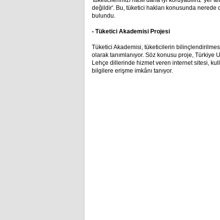
'tüketicilerimizi nasıl daha iyi koruyabiliriz' yer
değildir'. Bu, tüketici hakları konusunda nered
bulundu.
- Tüketici Akademisi Projesi
Tüketici Akademisi, tüketicilerin bilinçlendirilm
olarak tanımlanıyor. Söz konusu proje, Türkiye U
Lehçe dillerinde hizmet veren internet sitesi, kull
bilgilere erişme imkânı tanıyor.