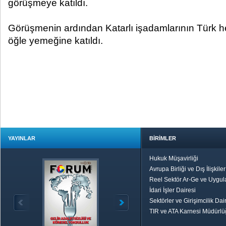
görüşmeye katıldı.
Görüşmenin ardından Katarlı işadamlarının Türk h
öğle yemeğine katıldı.
YAYINLAR
BİRİMLER
Hukuk Müşavirliği
Avrupa Birliği ve Dış İlişkile
Reel Sektör Ar-Ge ve Uygul
İdari İşler Dairesi
Sektörler ve Girişimcilik Dai
TIR ve ATA Karnesi Müdürl