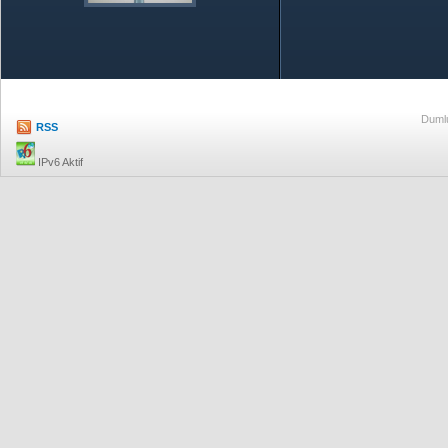
Özetle TOBB
Ekonomik R
Dumlu
RSS
IPv6 Aktif