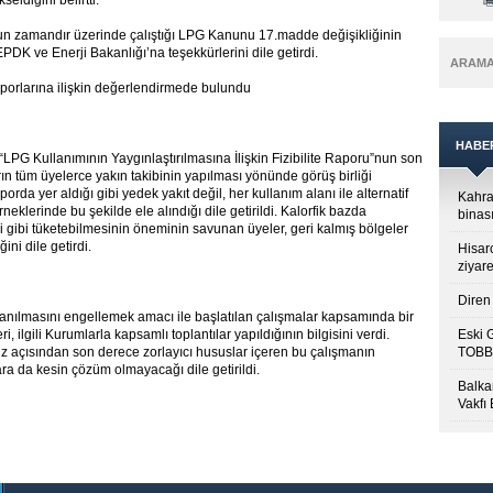
ldiğini belirtti.
un zamandır üzerinde çalıştığı LPG Kanunu 17.madde değişikliğinin
EPDK ve Enerji Bakanlığı’na teşekkürlerini dile getirdi.
ARAM
aporlarına ilişkin değerlendirmede bulundu
HABE
 “LPG Kullanımının Yaygınlaştırılmasına İlişkin Fizibilite Raporu”nun son
rın tüm üyelerce yakın takibinin yapılması yönünde görüş birliği
orda yer aldığı gibi yedek yakıt değil, her kullanım alanı ile alternatif
Kahra
neklerinde bu şekilde ele alındığı dile getirildi. Kalorfik bazda
binası
diği gibi tüketebilmesinin öneminin savunan üyeler, geri kalmış bölgeler
ini dile getirdi.
Hisar
ziyare
Diren 
llanılmasını engellemek amacı ile başlatılan çalışmalar kapsamında bir
, ilgili Kurumlarla kapsamlı toplantılar yapıldığının bilgisini verdi.
Eski 
 açısından son derece zorlayıcı hususlar içeren bu çalışmanın
TOBB’
ara da kesin çözüm olmayacağı dile getirildi.
Balkan
Vakfı