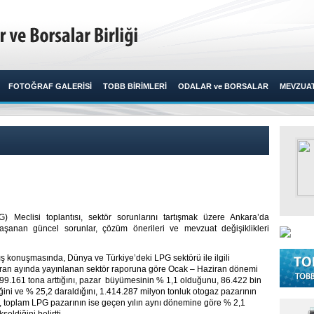
FOTOĞRAF GALERİSİ
TOBB BİRİMLERİ
ODALAR ve BORSALAR
MEVZUA
G) Meclisi toplantısı, sektör sorunlarını tartışmak üzere Ankara’da
yaşanan güncel sorunlar, çözüm önerileri ve mevzuat değişiklikleri
 konuşmasında, Dünya ve Türkiye’deki LPG sektörü ile ilgili
ziran ayında yayınlanan sektör raporuna göre Ocak – Haziran dönemi
99.161 tona arttığını, pazar büyümesinin % 1,1 olduğunu, 86.422 bin
ğini ve % 25,2 daraldığını, 1.414.287 milyon tonluk otogaz pazarının
ni, toplam LPG pazarının ise geçen yılın aynı dönemine göre % 2,1