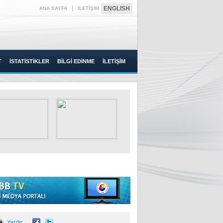
|
ENGLISH
ANA SAYFA
İLETİŞİM
T
İSTATİSTİKLER
BİLGİ EDİNME
İLETİŞİM
Yazdır