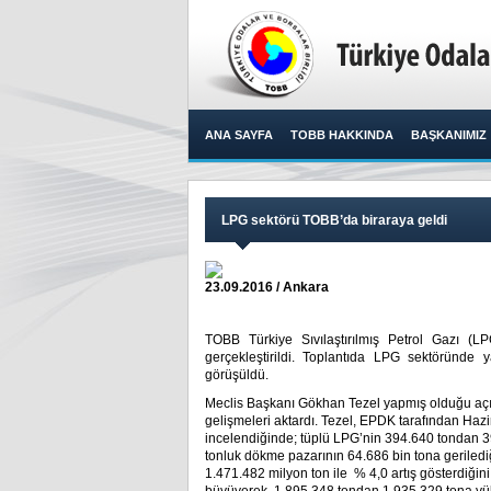
ANA SAYFA
TOBB HAKKINDA
BAŞKANIMIZ
LPG sektörü TOBB’da biraraya geldi
23.09.2016 / Ankara
TOBB Türkiye Sıvılaştırılmış Petrol Gazı (LP
gerçekleştirildi. Toplantıda LPG sektöründe 
görüşüldü.​
Meclis Başkanı Gökhan Tezel yapmış olduğu açış
gelişmeleri aktardı. Tezel, EPDK tarafından Ha
incelendiğinde; tüplü LPG’nin 394.640 tondan 3
tonluk dökme pazarının 64.686 bin tona geriledi
1.471.482 milyon ton ile % 4,0 artış gösterdiği