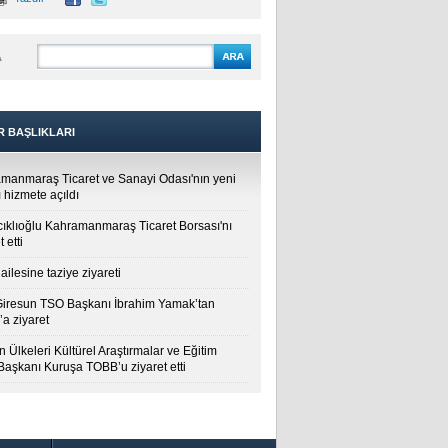
A
R BAŞLIKLARI
manmaraş Ticaret ve Sanayi Odası'nın yeni
 hizmete açıldı
cıklıoğlu Kahramanmaraş Ticaret Borsası'nı
t etti
ailesine taziye ziyareti
Giresun TSO Başkanı İbrahim Yamak’tan
a ziyaret
 Ülkeleri Kültürel Araştırmalar ve Eğitim
 Başkanı Kuruşa TOBB’u ziyaret etti