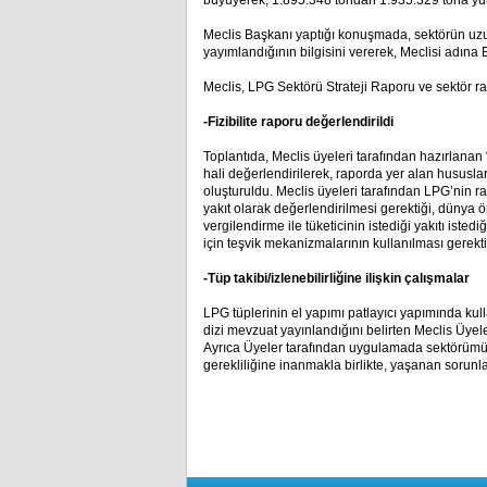
büyüyerek, 1.895.348 tondan 1.935.329 tona yükse
Meclis Başkanı yaptığı konuşmada, sektörün uz
yayımlandığının bilgisini vererek, Meclisi adına 
Meclis, LPG Sektörü Strateji Raporu ve sektör r
-Fizibilite raporu değerlendirildi
Toplantıda, Meclis üyeleri tarafından hazırlanan
hali değerlendirilerek, raporda yer alan hususla
oluşturuldu. Meclis üyeleri tarafından LPG’nin rap
yakıt olarak değerlendirilmesi gerektiği, dünya ör
vergilendirme ile tüketicinin istediği yakıtı iste
için teşvik mekanizmalarının kullanılması gerektiğ
-Tüp takibi/izlenebilirliğine ilişkin çalışmalar
LPG tüplerinin el yapımı patlayıcı yapımında ku
dizi mevzuat yayınlandığını belirten Meclis Üyeleri
Ayrıca Üyeler tarafından uygulamada sektörümüz
gerekliliğine inanmakla birlikte, yaşanan sorunl