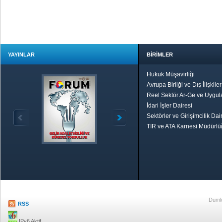
YAYINLAR
BİRİMLER
Hukuk Müşavirliği
Avrupa Birliği ve Dış İlişkile
Reel Sektör Ar-Ge ve Uygul
İdari İşler Dairesi
Sektörler ve Girişimcilik Dai
TIR ve ATA Karnesi Müdürl
Özetle TOBB
Ekonomik R
Dumlu
RSS
IPv6 Aktif