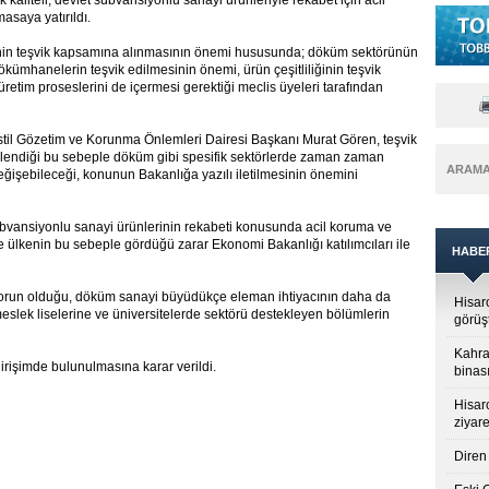
aliteli, devlet sübvansiyonlu sanayi ürünleriyle rekabet için acil
asaya yatırıldı.
nin teşvik kapsamına alınmasının önemi hususunda; döküm sektörünün
ökümhanelerin teşvik edilmesinin önemi, ürün çeşitliliğinin teşvik
retim proseslerini de içermesi gerektiği meclis üyeleri tarafından
til Gözetim ve Korunma Önlemleri Dairesi Başkanı Murat Gören, teşvik
endiği bu sebeple döküm gibi spesifik sektörlerde zaman zaman
ARAM
değişebileceği, konunun Bakanlığa yazılı iletilmesinin önemini
übvansiyonlu sanayi ürünlerinin rekabeti konusunda acil koruma ve
e ülkenin bu sebeple gördüğü zarar Ekonomi Bakanlığı katılımcıları ile
HABE
r sorun olduğu, döküm sanayi büyüdükçe eleman ihtiyacının daha da
Hisar
 meslek liselerine ve üniversitelerde sektörü destekleyen bölümlerin
görüş
Kahra
irişimde bulunulmasına karar verildi.
binası
Hisar
ziyare
Diren 