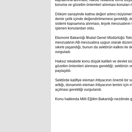
kapsamına alınması; haksız rekabete konu düşük k
koruma ve gözetim önlemleri alınması konuları m
Döküm sanayinde katma değeri artırıcı büyüme
demir çelik içinde değendirilmemesi gerektiği, d
sistemi kapsamına alınması, teşvik mevzuatının ü
işlenen konulardan oldu.
Ekonomi Bakanlığı İthalat Genel Müdürlüğü Teks
mevzuatının AB mevzuatına uygun olarak düzenl
sıkıntı yaşandığı, bunun da sektörün katkısı ile 
vurguladı.
Haksız rekabete konu düşük kaliteli ve devlet s
gözetim önlemleri alınması gerektiği; sektörün v
paylaşıldı.
Sektörde kalifiye eleman ihtiyacının önemli bi
arttığı, donanımlı eleman ihtiyacının temini için
açılması gerektiği vurgulandı.
Konu hakkında Milli Eğitim Bakanlığı nezdinde g