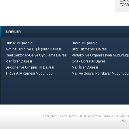
Eski 
TOBB’
BİRİMLER
Hukuk Müşavirliği
Basın Müşavirliği
Avrupa Birliği ve Dış İlişkiler Dairesi
Bilgi Hizmetleri Dairesi
Reel Sektör Ar-Ge ve Uygulama Dairesi
Protokol ve Organizasyon Müdürlüğ
İdari İşler Dairesi
Oda - Borsalar Dairesi
Sektörler ve Girişimcilik Dairesi
Mali İşler Dairesi
TIR ve ATA Karnesi Müdürlüğü
Mali ve Sosyal Politikalar Müdürlüğü
le TOBB
Ekonomik Rapor
Hizmet Şeref
Daha İyi 
Belgesi ve Plaket
Gelecek, Da
Töreni
Bir Türkiye
Görüş ve Öne
17
Dumlupınar Bulvarı No:252 (Eskişehir Yolu 9.Km) 06530 /ANK
Her h