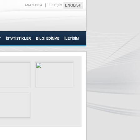
|
ENGLISH
ANA SAYFA
İLETİŞİM
T
İSTATİSTİKLER
BİLGİ EDİNME
İLETİŞİM