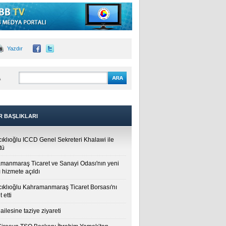
Yazdır
A
R BAŞLIKLARI
cıklıoğlu ICCD Genel Sekreteri Khalawi ile
tü
manmaraş Ticaret ve Sanayi Odası'nın yeni
 hizmete açıldı
cıklıoğlu Kahramanmaraş Ticaret Borsası'nı
t etti
ailesine taziye ziyareti