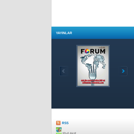
YAYINLAR
Özet
RSS
IPv6 Aktif