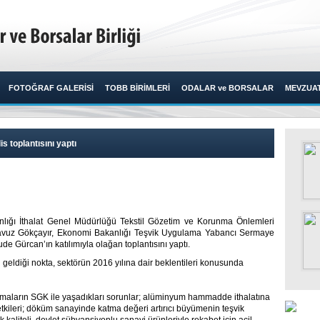
FOTOĞRAF GALERİSİ
TOBB BİRİMLERİ
ODALAR ve BORSALAR
MEVZUA
 toplantısını yaptı
lığı İthalat Genel Müdürlüğü Tekstil Gözetim ve Korunma Önlemleri
avuz Gökçayır, Ekonomi Bakanlığı Teşvik Uygulama Yabancı Sermaye
 Gürcan’ın katılımıyla olağan toplantısını yaptı.​
n geldiği nokta, sektörün 2016 yılına dair beklentileri konusunda
irmaların SGK ile yaşadıkları sorunlar; alüminyum hammadde ithalatına
tkileri; döküm sanayinde katma değeri artırıcı büyümenin teşvik