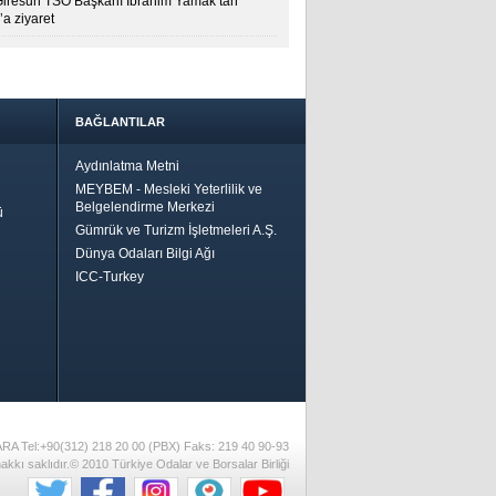
Giresun TSO Başkanı İbrahim Yamak’tan
a ziyaret
BAĞLANTILAR
Aydınlatma Metni
MEYBEM - Mesleki Yeterlilik ve
Belgelendirme Merkezi
ü
Gümrük ve Turizm İşletmeleri A.Ş.
Dünya Odaları Bilgi Ağı
ICC-Turkey
Bir
ha İyi
 İçin
riler-
ARA Tel:+90(312) 218 20 00 (PBX) Faks: 219 40 90-93
akkı saklıdır.© 2010 Türkiye Odalar ve Borsalar Birliği