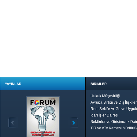
YAYINLAR
BİRİMLER
Hukuk Müşavirliği
Avrupa Birliği ve Dış İlişkile
Reel Sektör Ar-Ge ve Uygul
İdari İşler Dairesi
Sektörler ve Girişimcilik Dai
TIR ve ATA Karnesi Müdürl