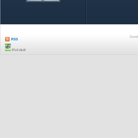
Özetle TOBB
Ekonomik R
Dumlu
RSS
IPv6 Aktif