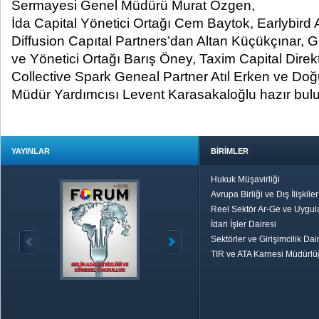
Sermayesi Genel Müdürü Murat Özgen,
İda Capital Yönetici Ortağı Cem Baytok, Earlybird 
Diffusion Capıtal Partners’dan Altan Küçükçınar, 
ve Yönetici Ortağı Barış Öney, Taxim Capital Dire
Collective Spark Geneal Partner Atıl Erken ve Do
Müdür Yardımcısı Levent Karasakaloğlu hazır bulu
YAYINLAR
BİRİMLER
Hukuk Müşavirliği
Avrupa Birliği ve Dış İlişkile
Reel Sektör Ar-Ge ve Uygul
İdari İşler Dairesi
Sektörler ve Girişimcilik Dai
TIR ve ATA Karnesi Müdürl
Özetle TOBB
Ekonomik R