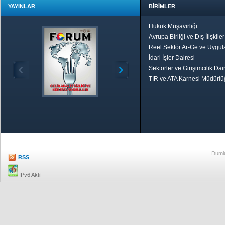
YAYINLAR
BİRİMLER
Hukuk Müşavirliği
Avrupa Birliği ve Dış İlişkile
Reel Sektör Ar-Ge ve Uygul
İdari İşler Dairesi
Sektörler ve Girişimcilik Dai
TIR ve ATA Karnesi Müdürl
Özetle TOBB
Ekonomik R
Dumlu
RSS
IPv6 Aktif