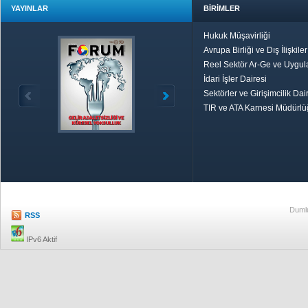
YAYINLAR
BİRİMLER
Hukuk Müşavirliği
Avrupa Birliği ve Dış İlişkile
Reel Sektör Ar-Ge ve Uygul
İdari İşler Dairesi
Sektörler ve Girişimcilik Dai
TIR ve ATA Karnesi Müdürl
Özetle TOBB
Ekonomik R
Dumlu
RSS
IPv6 Aktif