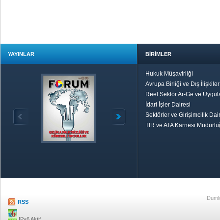
YAYINLAR
BİRİMLER
Hukuk Müşavirliği
Avrupa Birliği ve Dış İlişkile
Reel Sektör Ar-Ge ve Uygul
İdari İşler Dairesi
Sektörler ve Girişimcilik Dai
TIR ve ATA Karnesi Müdürl
Özetle TOBB
Ekonomik R
Dumlu
RSS
IPv6 Aktif