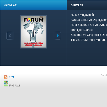
YAYINLAR
BİRİMLER
Hukuk Müşavirliği
Avrupa Birliği ve Dış İlişkile
Reel Sektör Ar-Ge ve Uygul
İdari İşler Dairesi
Sektörler ve Girişimcilik Dai
TIR ve ATA Karnesi Müdürl
Özetle TOBB
Ekonomik R
Dumlu
RSS
IPv6 Aktif